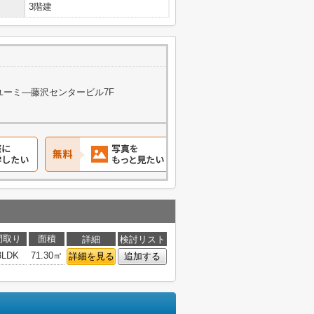
3階建
 ユーミ―藤沢センタービル7F
間取り
面積
詳細
検討リスト
3LDK
71.30㎡
詳細を見る
追加する