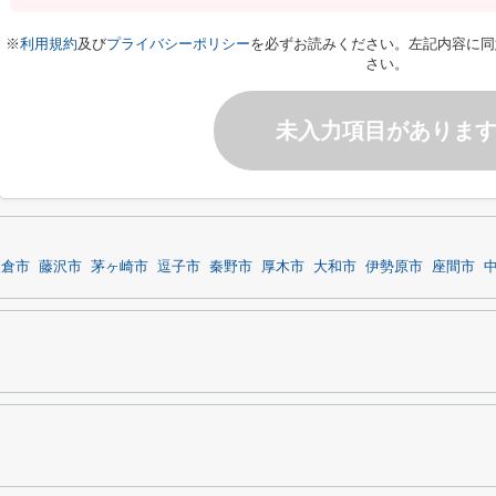
※
利用規約
及び
プライバシーポリシー
を必ずお読みください。左記内容に同
さい。
未入力項目がありま
鎌倉市
藤沢市
茅ヶ崎市
逗子市
秦野市
厚木市
大和市
伊勢原市
座間市