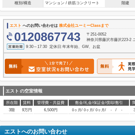
種別/構造
マンション / 鉄筋コンクリート
階建
エスト
へのお問い合わせは
株式会社ユーミーClassまで
0120867743
〒251-0052
神奈川県藤沢市藤沢223-2
9:30～17:30 定休日:年末年始、GW、お盆
エスト
の空室情報
所在階
賃料
管理費・共益費
敷金/礼金/保証金/償却/敷引
3階
9万円
6,500円
/
/
/
/
0ヶ月
0ヶ月
0ヶ月
-
-
エスト
へのお問い合わせ