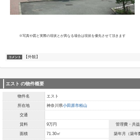
※写真や図と実際の現状とが異なる場合は現状を優先させて頂きます
【外観】
コメント
エスト
の物件概要
物件名
エスト
所在地
神奈川県
小田原市
栢山
交通
賃料
9万円
管理費・共益
面積
71.30㎡
築年月（築年