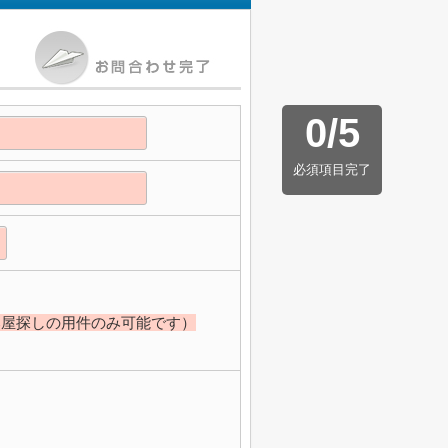
0
/
5
必須項目完了
部屋探しの用件のみ可能です）