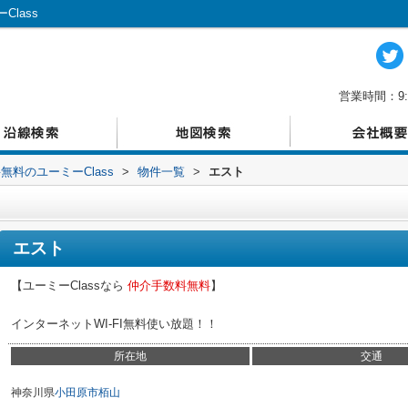
lass
営業時間：9:
料のユーミーClass
>
物件一覧
>
エスト
エスト
【ユーミーClassなら
仲介手数料無料
】
インターネットWI-FI無料使い放題！！
所在地
交通
神奈川県
小田原市
栢山