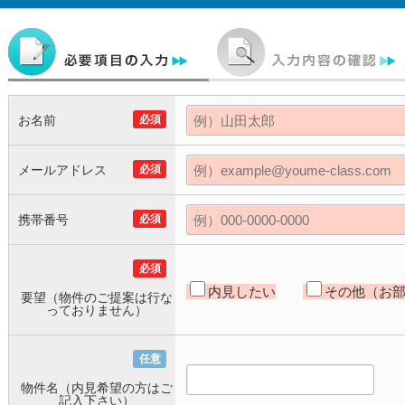
お名前
必須
メールアドレス
必須
携帯番号
必須
必須
内見したい
その他（お
要望（物件のご提案は行な
っておりません）
任意
物件名（内見希望の方はご
記入下さい）