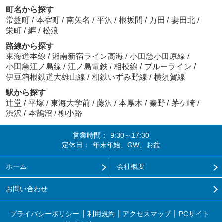
町名から探す
常盤町
/
本宿町
/
南矢名
/
平沢
/
根坂間
/
万田
/
妻田北
/
栄町
/
纒
/
松浪
路線から探す
東海道本線
/
湘南新宿ライン高海
/
小田急小田原線
/
小田急江ノ島線
/
江ノ島電鉄
/
相模線
/
ブルーライン
/
伊豆箱根鉄道大雄山線
/
相鉄いずみ野線
/
横須賀線
駅から探す
辻堂
/
平塚
/
東海大学前
/
藤沢
/
本厚木
/
秦野
/
茅ケ崎
/
渋沢
/
本鵠沼
/
柳小路
営業時間：
9:30～17:30
定休日：
年末年始、GW、お盆
ホーム
会社概要
お問い合わせ
プライバシーポリシー
利用規約
アクセスマップ
PCサイト