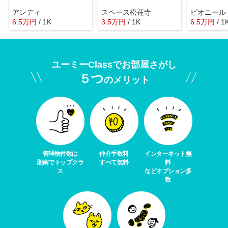
アンディ
スペース松蓮寺
ピオニール
6.5
万
円
/ 1K
3.5
万
円
/ 1K
6.5
万
円
/ 1
ユーミーClassでお部屋さがし
５つ
のメリット
管理物件数は
仲介手数料
インターネット無
湘南でトップクラ
すべて無料
料
ス
などオプション多
数