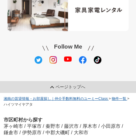
Follow Me
ページトップへ
湘南の賃貸情報・お部屋探し｜仲介手数料無料のユーミーClass
>
物件一覧
>
ハイツマイヤアタ
市区町村から探す
茅ヶ崎市
/
平塚市
/
秦野市
/
藤沢市
/
厚木市
/
小田原市
/
鎌倉市
/
伊勢原市
/
中郡大磯町
/
大和市