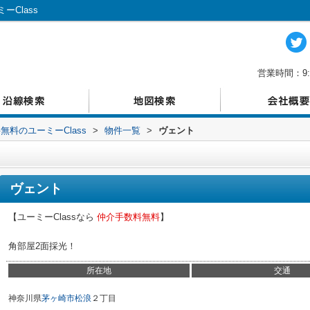
Class
営業時間：9:
料のユーミーClass
>
物件一覧
>
ヴェント
ヴェント
【ユーミーClassなら
仲介手数料無料
】
角部屋2面採光！
所在地
交通
神奈川県
茅ヶ崎市
松浪
２丁目