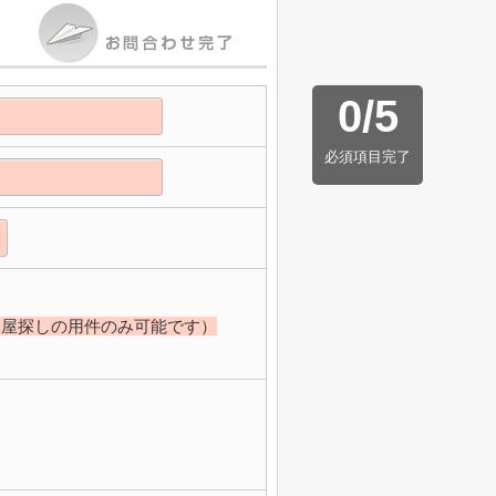
0
/
5
必須項目完了
部屋探しの用件のみ可能です）