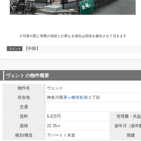
※写真や図と実際の現状とが異なる場合は現状を優先させて頂きます
【外観】
コメント
ヴェント
の物件概要
物件名
ヴェント
所在地
神奈川県
茅ヶ崎市
松浪
２丁目
交通
賃料
5.6万円
管理費・共益
面積
22.35㎡
築年月（築年
種別/構造
アパート / 木造
階建