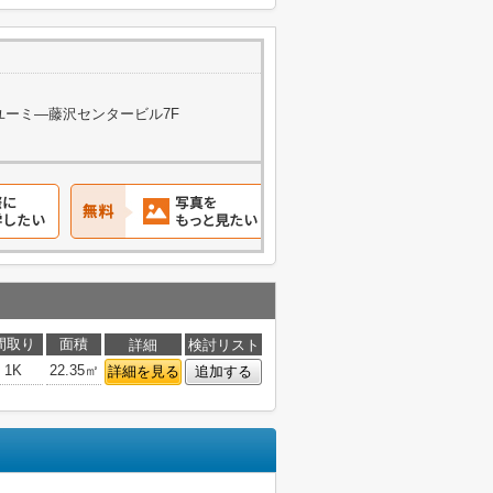
 ユーミ―藤沢センタービル7F
間取り
面積
詳細
検討リスト
1K
22.35㎡
詳細を見る
追加する