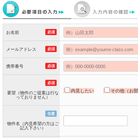
お名前
必須
メールアドレス
必須
携帯番号
必須
必須
内見したい
その他（お
要望（物件のご提案は行な
っておりません）
任意
物件名（内見希望の方はご
記入下さい）