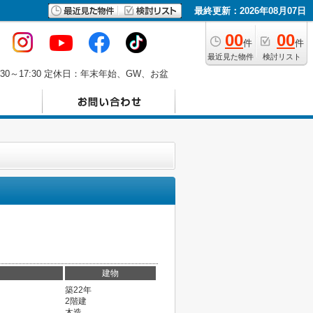
最終更新：2026年08月07日
00
00
件
件
最近見た物件
検討リスト
30～17:30 定休日：年末年始、GW、お盆
建物
築22年
2階建
木造