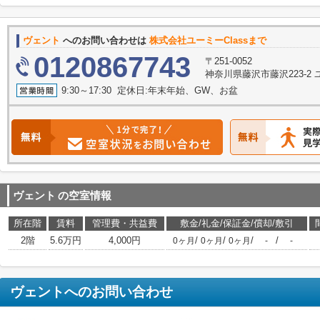
ヴェント
へのお問い合わせは
株式会社ユーミーClassまで
0120867743
〒251-0052
神奈川県藤沢市藤沢223-2
9:30～17:30 定休日:年末年始、GW、お盆
ヴェント
の空室情報
所在階
賃料
管理費・共益費
敷金/礼金/保証金/償却/敷引
2階
5.6万円
4,000円
/
/
/
/
0ヶ月
0ヶ月
0ヶ月
-
-
ヴェント
へのお問い合わせ