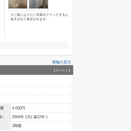
※ご覧になりたい写真をクリックすると
拡大されて表示されます。
情報の見方
【アパート】
費
4,000円
数）
2004年 2月( 築22年 )
2階建