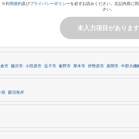
※
利用規約
及び
プライバシーポリシー
を必ずお読みください。左記内容に同
さい。
未入力項目がありま
鎌倉市
藤沢市
小田原市
逗子市
秦野市
厚木市
伊勢原市
座間市
中郡大磯
今宿
菱沼海岸