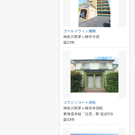
ゴールドウィン湘南
神奈川県茅ヶ崎市今宿
築23年
コウジィコート赤松
神奈川県茅ヶ崎市本宿町
東海道本線「辻堂」駅 徒歩5分
築33年