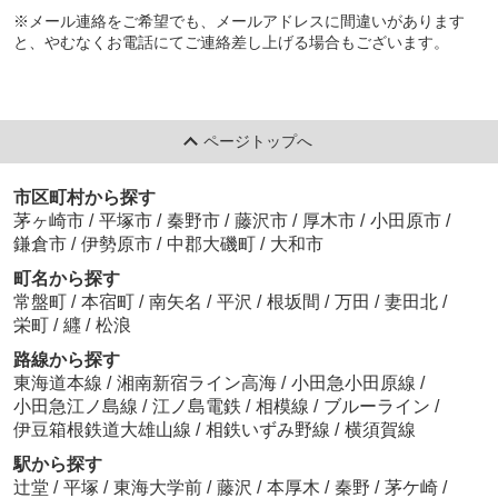
※メール連絡をご希望でも、メールアドレスに間違いがあります
と、やむなくお電話にてご連絡差し上げる場合もございます。
ページトップへ
市区町村から探す
茅ヶ崎市
/
平塚市
/
秦野市
/
藤沢市
/
厚木市
/
小田原市
/
鎌倉市
/
伊勢原市
/
中郡大磯町
/
大和市
町名から探す
常盤町
/
本宿町
/
南矢名
/
平沢
/
根坂間
/
万田
/
妻田北
/
栄町
/
纒
/
松浪
路線から探す
東海道本線
/
湘南新宿ライン高海
/
小田急小田原線
/
小田急江ノ島線
/
江ノ島電鉄
/
相模線
/
ブルーライン
/
伊豆箱根鉄道大雄山線
/
相鉄いずみ野線
/
横須賀線
駅から探す
辻堂
/
平塚
/
東海大学前
/
藤沢
/
本厚木
/
秦野
/
茅ケ崎
/