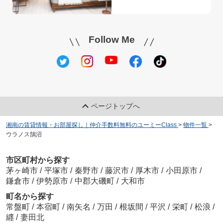
Follow Me
ページトップへ
湘南の賃貸情報・お部屋探し｜仲介手数料無料のユーミーClass
>
物件一覧
>
ウラノス鵠沼
市区町村から探す
茅ヶ崎市
/
平塚市
/
秦野市
/
藤沢市
/
厚木市
/
小田原市
/
鎌倉市
/
伊勢原市
/
中郡大磯町
/
大和市
町名から探す
常盤町
/
本宿町
/
南矢名
/
万田
/
根坂間
/
平沢
/
栄町
/
松浪
/
纒
/
妻田北