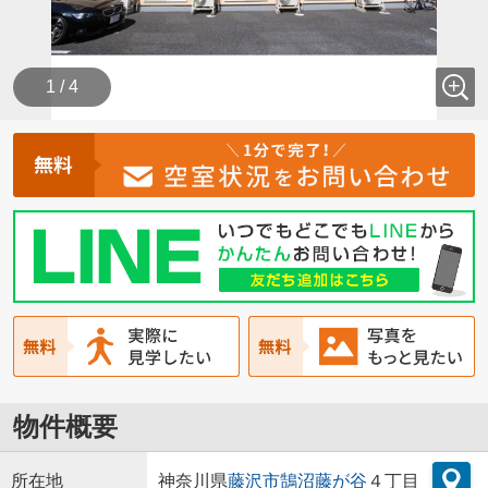
1 / 4
物件概要
所在地
神奈川県
藤沢市
鵠沼藤が谷
４丁目