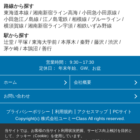
路線から探す
東海道本線
/
湘南新宿ライン高海
/
小田急小田原線
/
小田急江ノ島線
/
江ノ島電鉄
/
相模線
/
ブルーライン
/
横須賀線
/
湘南新宿ライン宇須
/
相鉄いずみ野線
駅から探す
辻堂
/
平塚
/
東海大学前
/
本厚木
/
秦野
/
藤沢
/
渋沢
/
茅ケ崎
/
本鵠沼
/
善行
営業時間：
9:30～17:30
定休日：
年末年始、GW、お盆
ホーム
会社概要
お問い合わせ
プライバシーポリシー
利用規約
アクセスマップ
PCサイト
Copyright(c) 株式会社ユーミーClass All rights reserved.
当サイトでは、お客様の当サイト利用状況把握、サービス向上検討を目的と
して、クッキー（Cookie）を使用しています。