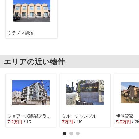
ウラノス鵠沼
エリアの近い物件
ショアーズ鵠沼フラット
ミル シャンブル
伊澤貸家
7.2
万
円
/ 1R
7
万
円
/ 1K
5.5
万
円
/ 2