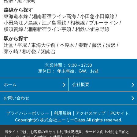
松浪
/
纒
/
栄町
路線から探す
東海道本線
/
湘南新宿ライン高海
/
小田急小田原線
/
小田急江ノ島線
/
江ノ島電鉄
/
相模線
/
ブルーライン
/
横須賀線
/
湘南新宿ライン宇須
/
相鉄いずみ野線
駅から探す
辻堂
/
平塚
/
東海大学前
/
本厚木
/
秦野
/
藤沢
/
渋沢
/
茅ケ崎
/
柳小路
/
湘南台
営業時間：
9:30～17:30
定休日：
年末年始、GW、お盆
ホーム
会社概要
お問い合わせ
プライバシーポリシー
利用規約
アクセスマップ
PCサイト
Copyright(c) 株式会社ユーミーClass All rights reserved.
当サイトでは、お客様の当サイト利用状況把握、サービス向上検討を目的と