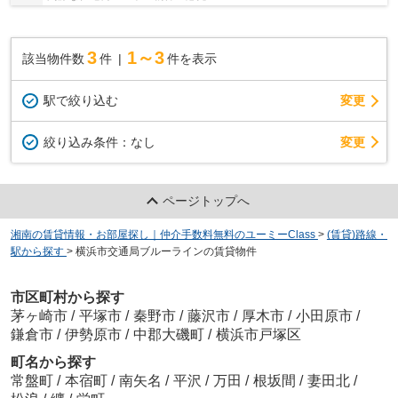
3
1～3
該当物件数
件
件を表示
駅で絞り込む
変更
変更
絞り込み条件：
なし
ページトップへ
湘南の賃貸情報・お部屋探し｜仲介手数料無料のユーミーClass
>
(賃貸)路線・
駅から探す
>
横浜市交通局ブルーラインの賃貸物件
市区町村から探す
茅ヶ崎市
/
平塚市
/
秦野市
/
藤沢市
/
厚木市
/
小田原市
/
鎌倉市
/
伊勢原市
/
中郡大磯町
/
横浜市戸塚区
町名から探す
常盤町
/
本宿町
/
南矢名
/
平沢
/
万田
/
根坂間
/
妻田北
/