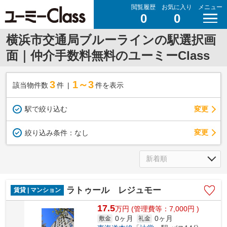
閲覧履歴
お気に入り
メニュー
0
0
横浜市交通局ブルーラインの駅選択画
面｜仲介手数料無料のユーミーClass
3
1～3
該当物件数
件
件を表示
駅で絞り込む
変更
変更
絞り込み条件：
なし
ラトゥール レジュモー
賃貸 | マンション
17.5
万
円
(管理費等：7,000円 )
0ヶ月
0ヶ月
敷金
礼金