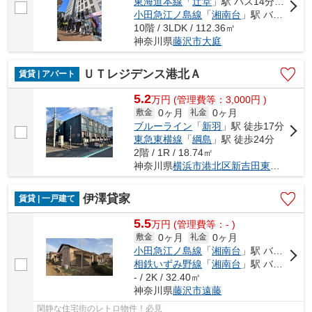
東海道本線
「
辻堂
」駅 バス14分 「ライフタウン中央」 停歩1分
小田急江ノ島線
「
湘南台
」駅 バス23分 「ライフタウン中央」 停歩1分
10階 / 3LDK / 112.36㎡
神奈川県
藤沢市
大庭
ＵＴレジデンス港北Ａ
賃貸 | アパート
5.2
万
円
(管理費等：3,000円 )
0ヶ月
0ヶ月
敷金
礼金
ブルーライン
「
新羽
」駅 徒歩17分
東急東横線
「
綱島
」駅 徒歩24分
2階 / 1R / 18.74㎡
神奈川県
横浜市港北区
新吉田東
６丁目
伊澤貸家
賃貸 | 一戸建て
5.5
万
円
(管理費等：- )
0ヶ月
0ヶ月
敷金
礼金
小田急江ノ島線
「
湘南台
」駅 バス9分 「遠藤北原」 停歩2分
相鉄いずみ野線
「
湘南台
」駅 バス9分 「遠藤北原」 停歩2分
- / 2K / 32.40㎡
神奈川県
藤沢市
遠藤
閑静な住宅街のレトロ物件！必見