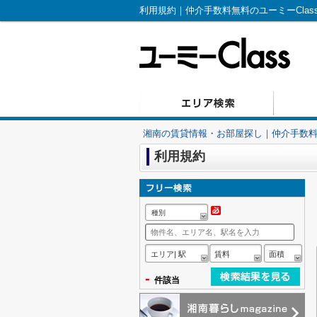
利用規約｜仲介手数料無料のユーミーClas
湘南の賃貸情報・お部屋探し｜仲介手数料無
利用規約
種別
エリア| 駅
賃料
面積
-
件該当