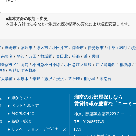
FAX：-
■基本方針の改訂・変更
本基本方針は法令などの制定改廃や情勢の変化により適宜変更します。
市
/
秦野市
/
藤沢市
/
厚木市
/
小田原市
/
鎌倉市
/
伊勢原市
/
中郡大磯町
/
横
南矢名
/
平沢
/
万田
/
根坂間
/
妻田北
/
松浪
/
纒
/
栄町
南新宿ライン高海
/
小田急小田原線
/
小田急江ノ島線
/
江ノ島電鉄
/
相模線
/
宇須
/
相鉄いずみ野線
海大学前
/
本厚木
/
秦野
/
藤沢
/
渋沢
/
茅ケ崎
/
柳小路
/
湘南台
湘南のお部屋探しなら
せ
海から近い
賃貸情報が豊富な「ユーミーC
介
ペットと暮らす
敷金礼金ゼロ
神奈川県藤沢市藤沢223-2 ユーミ
索
新築・築浅
TEL:0120867743
リノベーション・デザイナーズ
FAX:-