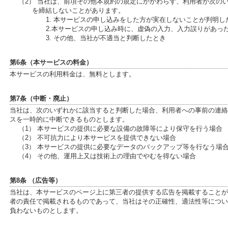
（2） 当社は、前項その他本規約の規定にかかわらず、利用者が次の
を締結しないことがあります。
1. 本サービスの申し込みをした方が実在しないことが判明し
2.本サービスの申し込み時に、虚偽の入力、入力誤りがあっ
3. その他、当社が不適当と判断したとき
第6条（本サービスの料金）
本サービスの利用料金は、無料とします。
第7条（中断・廃止）
当社は、次のいずれかに該当すると判断した場合、利用者への事前の連絡
スを一時的に中断できるものとします。
（1） 本サービスの提供に必要な設備の故障等により保守を行う場合
（2） 不可抗力により本サービスを提供できない場合
（3） 本サービスの提供に必要なデータのバックアップ等を行なう場
（4） その他、運用上又は技術上の理由でやむを得ない場合
第8条 （広告等）
当社は、本サービスのページ上に第三者の提供する広告を掲載することが
者の責任で掲載されるものであって、当社はその正確性、適法性等につい
負わないものとします。