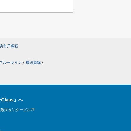
浜市戸塚区
ブルーライン
/
横須賀線
/
lass」へ
―藤沢センタービル7F