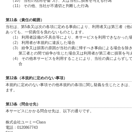
（10） 当社の信用を傷つけ、又は当社に損害を与える行為
（11） その他、当社が不適切と判断した行為
第11条（責任の範囲）
当社は、第5条又は次の各項に定める事由により、利用者又は第三者（他
あっても、一切責任を負わないものとします。
（1） 利用者設備の不具合等により、本サービスを利用できなかった
（2） 利用者が本規約に違反した場合
（3） 紛争又は損害の原因が当社の責に帰すべき事由による場合を除
第三者との間で紛争が生じた場合又は利用者が第三者に損害を与
（4） その他本サービスを利用することにより、当社の責によらずし
合
第12条（本規約に定めのない事項）
本規約に定めのない事項その他本規約の条項に関し疑義を生じたときは、
ます。
第13条（問合せ先）
本サービスにかかる問合せ先は、以下の通りです。
株式会社ユーミーClass
電話：0120867743