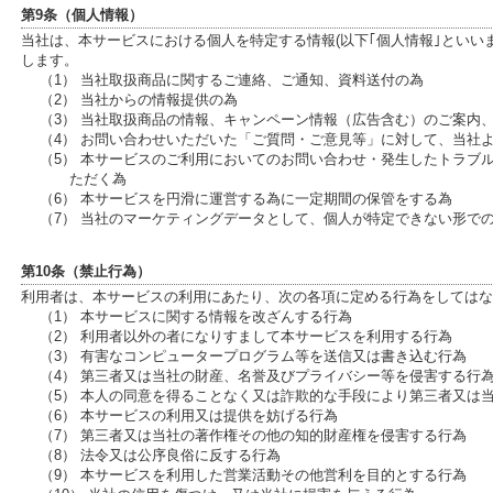
第9条（個人情報）
当社は、本サービスにおける個人を特定する情報(以下｢個人情報｣といい
します。
（1） 当社取扱商品に関するご連絡、ご通知、資料送付の為
（2） 当社からの情報提供の為
（3） 当社取扱商品の情報、キャンペーン情報（広告含む）のご案内
（4） お問い合わせいただいた「ご質問・ご意見等」に対して、当社
（5） 本サービスのご利用においてのお問い合わせ・発生したトラブ
ただく為
（6） 本サービスを円滑に運営する為に一定期間の保管をする為
（7） 当社のマーケティングデータとして、個人が特定できない形で
第10条（禁止行為）
利用者は、本サービスの利用にあたり、次の各項に定める行為をしてはな
（1） 本サービスに関する情報を改ざんする行為
（2） 利用者以外の者になりすまして本サービスを利用する行為
（3） 有害なコンピュータープログラム等を送信又は書き込む行為
（4） 第三者又は当社の財産、名誉及びプライバシー等を侵害する行
（5） 本人の同意を得ることなく又は詐欺的な手段により第三者又は
（6） 本サービスの利用又は提供を妨げる行為
（7） 第三者又は当社の著作権その他の知的財産権を侵害する行為
（8） 法令又は公序良俗に反する行為
（9） 本サービスを利用した営業活動その他営利を目的とする行為