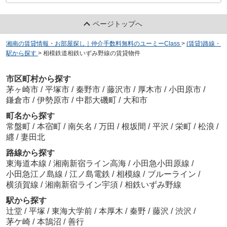
ページトップへ
湘南の賃貸情報・お部屋探し｜仲介手数料無料のユーミーClass
>
(賃貸)路線・
駅から探す
>
相模鉄道相鉄いずみ野線の賃貸物件
市区町村から探す
茅ヶ崎市
/
平塚市
/
秦野市
/
藤沢市
/
厚木市
/
小田原市
/
鎌倉市
/
伊勢原市
/
中郡大磯町
/
大和市
町名から探す
常盤町
/
本宿町
/
南矢名
/
万田
/
根坂間
/
平沢
/
栄町
/
松浪
/
纒
/
妻田北
路線から探す
東海道本線
/
湘南新宿ライン高海
/
小田急小田原線
/
小田急江ノ島線
/
江ノ島電鉄
/
相模線
/
ブルーライン
/
横須賀線
/
湘南新宿ライン宇須
/
相鉄いずみ野線
駅から探す
辻堂
/
平塚
/
東海大学前
/
本厚木
/
秦野
/
藤沢
/
渋沢
/
茅ケ崎
/
本鵠沼
/
善行