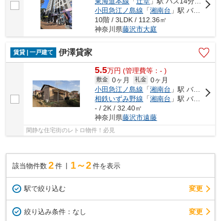
東海道本線
「
辻堂
」駅 バス14分 「ライフタウン中央」 停歩1分
小田急江ノ島線
「
湘南台
」駅 バス23分 「ライフタウン中央」 停歩1分
10階 / 3LDK / 112.36㎡
神奈川県
藤沢市
大庭
伊澤貸家
賃貸 | 一戸建て
5.5
万
円
(管理費等：- )
0ヶ月
0ヶ月
敷金
礼金
小田急江ノ島線
「
湘南台
」駅 バス9分 「遠藤北原」 停歩2分
相鉄いずみ野線
「
湘南台
」駅 バス9分 「遠藤北原」 停歩2分
- / 2K / 32.40㎡
神奈川県
藤沢市
遠藤
閑静な住宅街のレトロ物件！必見
2
1～2
該当物件数
件
件を表示
駅で絞り込む
変更
変更
絞り込み条件：
なし