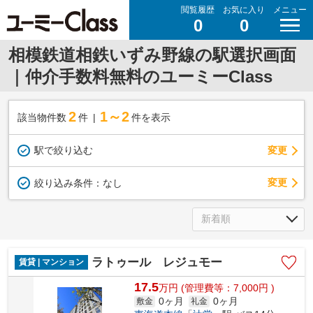
閲覧履歴
お気に入り
メニュー
0
0
相模鉄道相鉄いずみ野線の駅選択画面
｜仲介手数料無料のユーミーClass
2
1～2
該当物件数
件
件を表示
駅で絞り込む
変更
変更
絞り込み条件：
なし
ラトゥール レジュモー
賃貸 | マンション
17.5
万
円
(管理費等：7,000円 )
0ヶ月
0ヶ月
敷金
礼金