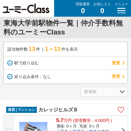
閲覧履歴
お気に入り
メニュー
0
0
東海大学前駅物件一覧｜仲介手数料無
料のユーミーClass
13
1～13
該当物件数
件
件を表示
駅で絞り込む
変更
変更
絞り込み条件：
なし
カレッジヒルズＢ
賃貸 | マンション
5.7
万
円
(管理費等：4,000円 )
0ヶ月
0ヶ月
敷金
礼金