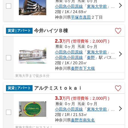
0ヶ月
0ヶ月
敷金
礼金
小田急小田原線
「
東海大学前
」駅 徒歩18分
2階 / 1K / 24.69㎡
神奈川県
平塚市
真田
２丁目
今井ハイツＢ棟
賃貸 | アパート
2.3
万
円
(管理費等：2,000円 )
0ヶ月
0ヶ月
敷金
礼金
小田急小田原線
「
東海大学前
」駅 徒歩26分
小田急小田原線
「
秦野
」駅 バス16分 「欠ノ上」 停歩2分
2階 / 1K / 20.20㎡
神奈川県
秦野市
下大槻
東海大学まで徒歩８分
アルテミスｔｏｋａｉ
賃貸 | アパート
3.3
万
円
(管理費等：2,000円 )
0ヶ月
0ヶ月
敷金
礼金
小田急小田原線
「
東海大学前
」駅 徒歩20分
2階 / 1R / 21.53㎡
神奈川県
秦野市
南矢名
東海大学生におススメ！