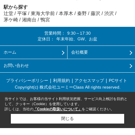
駅から探す
辻堂
/
平塚
/
東海大学前
/
本厚木
/
秦野
/
藤沢
/
渋沢
/
茅ケ崎
/
湘南台
/
鴨宮
営業時間：
9:30～17:30
定休日：
年末年始、GW、お盆
ホーム
会社概要
お問い合わせ
プライバシーポリシー
利用規約
アクセスマップ
PCサイト
Copyright(c) 株式会社ユーミーClass All rights reserved.
当サイトでは、お客様の当サイト利用状況把握、サービス向上検討を目的と
して、クッキー（Cookie）を使用しています。
詳しくは、当社の
「Cookieの取扱いについて」
をご確認ください。
閉じる