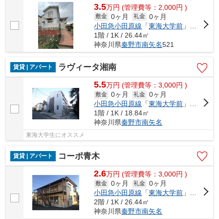
3.5
万
円
(管理費等：2,000円 )
0ヶ月
0ヶ月
敷金
礼金
小田急小田原線
「
東海大学前
」駅 徒歩15分
1階 / 1K / 26.44㎡
神奈川県
秦野市
南矢名
521
ラヴィータ湘南
賃貸 | アパート
5.5
万
円
(管理費等：3,000円 )
0ヶ月
0ヶ月
敷金
礼金
小田急小田原線
「
東海大学前
」駅 徒歩15分
1階 / 1K / 18.84㎡
神奈川県
秦野市
南矢名
東海大学生にオススメ
コーポ青木
賃貸 | アパート
2.6
万
円
(管理費等：3,000円 )
0ヶ月
0ヶ月
敷金
礼金
小田急小田原線
「
東海大学前
」駅 徒歩19分
2階 / 1K / 26.44㎡
神奈川県
秦野市
南矢名