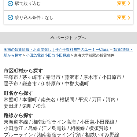
駅で絞り込む
変更
変更
絞り込み条件：
なし
ページトップへ
湘南の賃貸情報・お部屋探し｜仲介手数料無料のユーミーClass
>
(賃貸)路線・
駅から探す
>
小田急電鉄小田急小田原線
>
東海大学前駅の賃貸物件
市区町村から探す
平塚市
/
茅ヶ崎市
/
秦野市
/
藤沢市
/
厚木市
/
小田原市
/
逗子市
/
鎌倉市
/
伊勢原市
/
中郡大磯町
町名から探す
常盤町
/
本宿町
/
南矢名
/
根坂間
/
平沢
/
万田
/
河内
/
妻田北
/
栄町
/
松浪
路線から探す
東海道本線
/
湘南新宿ライン高海
/
小田急小田原線
/
小田急江ノ島線
/
江ノ島電鉄
/
相模線
/
横須賀線
/
ブルーライン
/
湘南新宿ライン宇須
/
相鉄いずみ野線