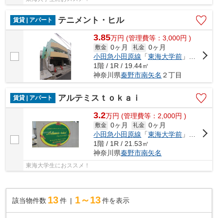
テニメント・ヒル
賃貸 | アパート
3.85
万
円
(管理費等：3,000円 )
0ヶ月
0ヶ月
敷金
礼金
小田急小田原線
「
東海大学前
」駅 徒歩10分
1階 / 1R / 19.44㎡
神奈川県
秦野市
南矢名
２丁目
アルテミスｔｏｋａｉ
賃貸 | アパート
3.2
万
円
(管理費等：2,000円 )
0ヶ月
0ヶ月
敷金
礼金
小田急小田原線
「
東海大学前
」駅 徒歩20分
1階 / 1R / 21.53㎡
神奈川県
秦野市
南矢名
東海大学生におススメ！
13
1～13
該当物件数
件
件を表示