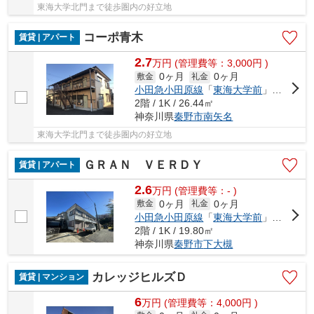
東海大学北門まで徒歩圏内の好立地
コーポ青木
賃貸 | アパート
2.7
万
円
(管理費等：3,000円 )
0ヶ月
0ヶ月
敷金
礼金
小田急小田原線
「
東海大学前
」駅 徒歩19分
2階 / 1K / 26.44㎡
神奈川県
秦野市
南矢名
東海大学北門まで徒歩圏内の好立地
ＧＲＡＮ ＶＥＲＤＹ
賃貸 | アパート
2.6
万
円
(管理費等：- )
0ヶ月
0ヶ月
敷金
礼金
小田急小田原線
「
東海大学前
」駅 徒歩24分
2階 / 1K / 19.80㎡
神奈川県
秦野市
下大槻
カレッジヒルズＤ
賃貸 | マンション
6
万
円
(管理費等：4,000円 )