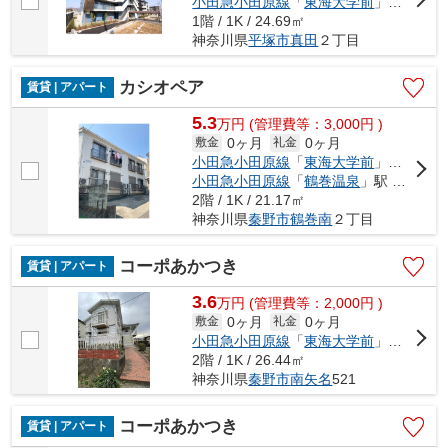
小田急小田原線
「
東海大学前
」駅 徒歩18分
1階 / 1K / 24.69㎡
神奈川県
平塚市
真田
２丁目
カシオペア
賃貸 | アパート
5.3
万
円
(管理費等：3,000円 )
0ヶ月
0ヶ月
敷金
礼金
小田急小田原線
「
東海大学前
」駅 徒歩10分
小田急小田原線
「
鶴巻温泉
」駅 徒歩10分
2階 / 1K / 21.17㎡
神奈川県
秦野市
鶴巻南
２丁目
コーポあかつき
賃貸 | アパート
3.6
万
円
(管理費等：2,000円 )
0ヶ月
0ヶ月
敷金
礼金
小田急小田原線
「
東海大学前
」駅 徒歩15分
2階 / 1K / 26.44㎡
神奈川県
秦野市
南矢名
521
コーポあかつき
賃貸 | アパート