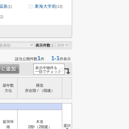
温泉
東海大学前
(1)
(13)
(2)
表示件数：
1
1-1
該当公開件数
件
件表示
表示中物件を
一括でチェック
築年数
構造
方位
所在階 / （階建）
築30年
木造
選択
南
2階/（2階建）