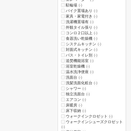
駐輪場
(-)
バイク置場あり
(-)
家具・家電付き
(-)
洗濯機置場有
(-)
外観タイル張り
(-)
コンロ２口以上
(-)
食器洗い乾燥機
(-)
システムキッチン
(-)
対面式キッチン
(-)
バス・トイレ別
(-)
追焚機能浴室
(-)
浴室乾燥機
(-)
温水洗浄便座
(-)
洗面台
(-)
洗髪洗面化粧台
(-)
シャワー
(-)
独立洗面台
(-)
エアコン
(-)
床暖房
(-)
床下収納
(-)
ウォークインクロゼット
(-)
ウォークインシューズクロゼット
(-)