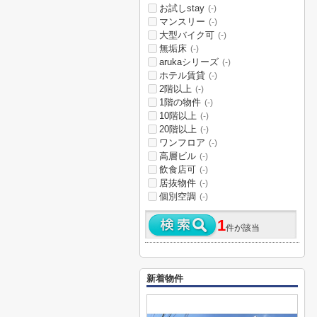
お試しstay
(-)
マンスリー
(-)
大型バイク可
(-)
無垢床
(-)
arukaシリーズ
(-)
ホテル賃貸
(-)
2階以上
(-)
1階の物件
(-)
10階以上
(-)
20階以上
(-)
ワンフロア
(-)
高層ビル
(-)
飲食店可
(-)
居抜物件
(-)
個別空調
(-)
1
件が該当
新着物件