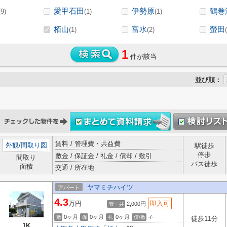
愛甲石田
伊勢原
鶴巻
(9)
(1)
(1)
栢山
富水
螢田
(1)
(2)
1
件が該当
並び順：
賃料 / 管理費・共益費
外観
/
間取り図
駅徒歩
停歩
敷金 / 保証金 / 礼金 / 償却 / 敷引
間取り
バス徒歩
面積
交通 / 所在地
ヤマミチハイツ
アパート
4.3
万円
即入可
2,000円
管・共
0ヶ月
0ヶ月
0ヶ月
-/-
敷
保
礼
償/敷
徒歩11分
1K