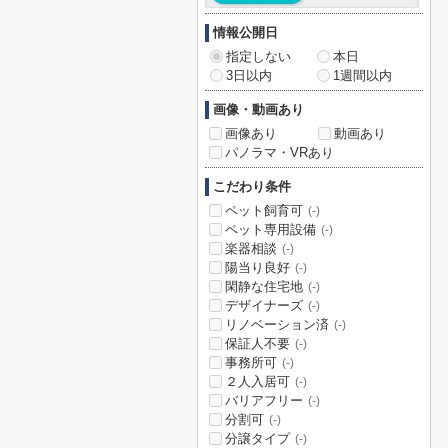
情報公開日
指定しない
本日
3日以内
1週間以内
画像・動画あり
画像あり
動画あり
パノラマ・VRあり
こだわり条件
ペット飼育可
(-)
ペット専用設備
(-)
楽器相談
(-)
陽当り良好
(-)
閑静な住宅地
(-)
デザイナーズ
(-)
リノベーション済
(-)
保証人不要
(-)
事務所可
(-)
２人入居可
(-)
バリアフリー
(-)
分割可
(-)
分譲タイプ
(-)