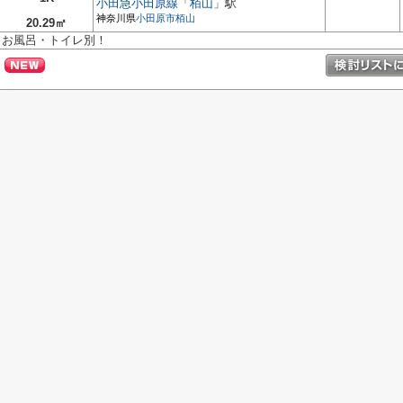
小田急小田原線
「
栢山
」駅
神奈川県
小田原市
栢山
20.29㎡
お風呂・トイレ別！