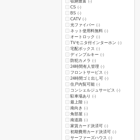
収納豊富
(-)
CS
(-)
BS
(-)
CATV
(-)
光ファイバー
(-)
ネット使用料無料
(-)
オートロック
(-)
TVモニタ付インターホン
(-)
宅配ボックス
(-)
ディンプルキー
(-)
防犯カメラ
(-)
24時間有人管理
(-)
フロントサービス
(-)
24時間ゴミ出し可
(-)
住戸内覧可能
(-)
コンシェルジュサービス
(-)
駐車場あり
(-)
最上階
(-)
南向き
(-)
角部屋
(-)
南道路
(-)
家賃カード決済可
(-)
初期費用カード決済可
(-)
サーファーズハウス
(-)