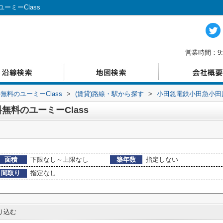
ミーClass
営業時間：9:
料のユーミーClass
>
(賃貸)路線・駅から探す
>
小田急電鉄小田急小田
料のユーミーClass
面積
下限なし～上限なし
築年数
指定しない
間取り
指定なし
り込む