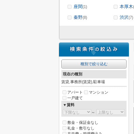
座間
本厚木
(1)
秦野
渋沢
(8)
(7)
種別で絞り込む
現在の種別
賃貸,事務所(賃貸),駐車場
アパート
マンション
一戸建て
▼賃料
～
敷金・保証金なし
礼金・敷引なし
共益費・管理費込み