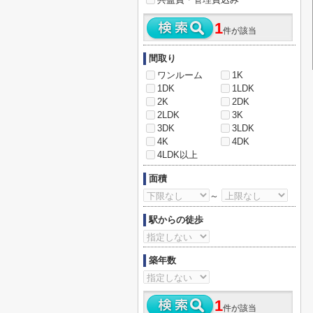
1
件が該当
間取り
ワンルーム
1K
1DK
1LDK
2K
2DK
2LDK
3K
3DK
3LDK
4K
4DK
4LDK以上
面積
～
駅からの徒歩
築年数
1
件が該当