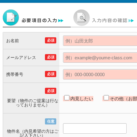
お名前
必須
メールアドレス
必須
携帯番号
必須
必須
内見したい
その他（お
要望（物件のご提案は行な
っておりません）
任意
物件名（内見希望の方はご
記入下さい）