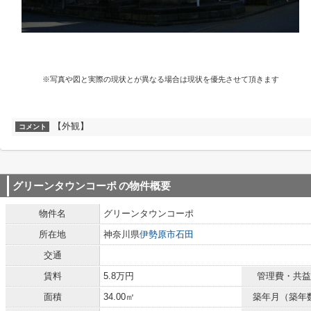
※写真や図と実際の現状とが異なる場合は現状を優先させて頂きます
【外観】
コメント
グリーンタウンコーポ
の物件概要
物件名
グリーンタウンコーポ
所在地
神奈川県
伊勢原市
石田
交通
賃料
5.8万円
管理費・共益
面積
34.00㎡
築年月（築年