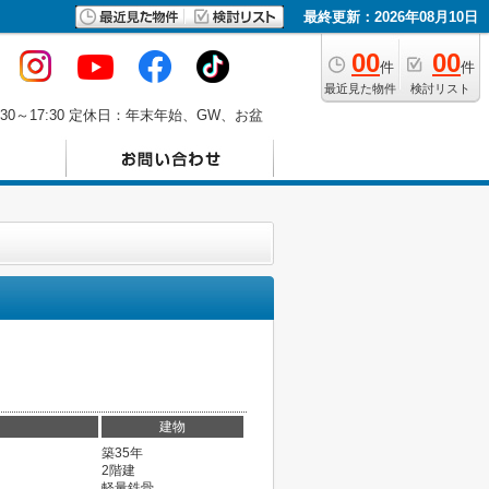
最終更新：2026年08月10日
00
00
件
件
最近見た物件
検討リスト
30～17:30 定休日：年末年始、GW、お盆
建物
築35年
2階建
軽量鉄骨