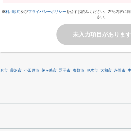
※
利用規約
及び
プライバシーポリシー
を必ずお読みください。左記内容に同
さい。
未入力項目がありま
鎌倉市
藤沢市
小田原市
茅ヶ崎市
逗子市
秦野市
厚木市
大和市
座間市