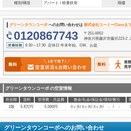
種別/構造
アパート / 軽量鉄骨
階建
グリーンタウンコーポ
へのお問い合わせは
株式会社ユーミーClassま
0120867743
〒251-0052
神奈川県藤沢市藤沢223-2
9:30～17:30 定休日:年末年始、GW、お盆
グリーンタウンコーポ
の空室情報
所在階
賃料
管理費・共益費
敷金/礼金/保証金/償却/敷引
1階
5.8万円
5,000円
/
/
/
/
0ヶ月
0ヶ月
0ヶ月
-
-
グリーンタウンコーポ
へのお問い合わせ