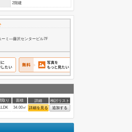
2階建
で
 ユーミ―藤沢センタービル7F
間取り
面積
詳細
検討リスト
1LDK
34.00㎡
詳細を見る
追加する