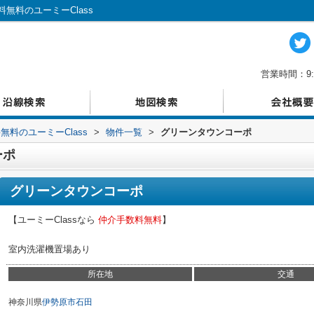
無料のユーミーClass
営業時間：9:
料のユーミーClass
>
物件一覧
>
グリーンタウンコーポ
ーポ
グリーンタウンコーポ
【ユーミーClassなら
仲介手数料無料
】
室内洗濯機置場あり
所在地
交通
神奈川県
伊勢原市
石田