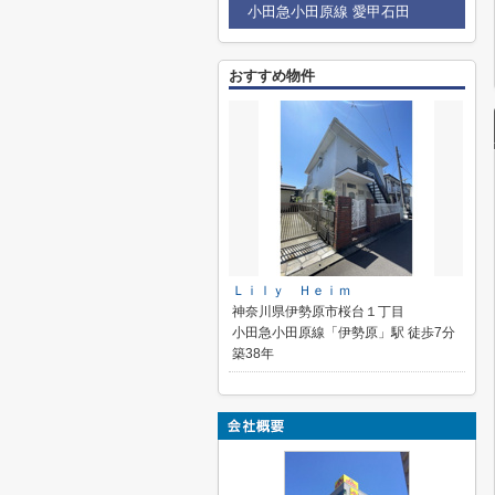
小田急小田原線 愛甲石田
おすすめ物件
Ｌｉｌｙ Ｈｅｉｍ
神奈川県伊勢原市桜台１丁目
小田急小田原線「伊勢原」駅 徒歩7分
築38年