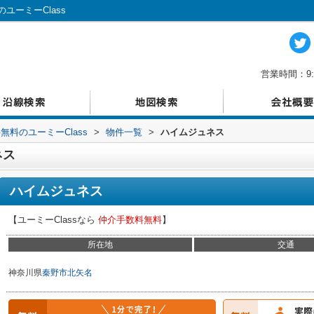
ーミーClass
営業時間：9:
料のユーミーClass
>
物件一覧
>
ハイムジュネス
ネス
ハイムジュネス
【ユーミーClassなら
仲介手数料無料
】
所在地
交通
神奈川県
秦野市
北矢名