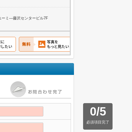
 ユーミ―藤沢センタービル7F
0
/
5
必須項目完了