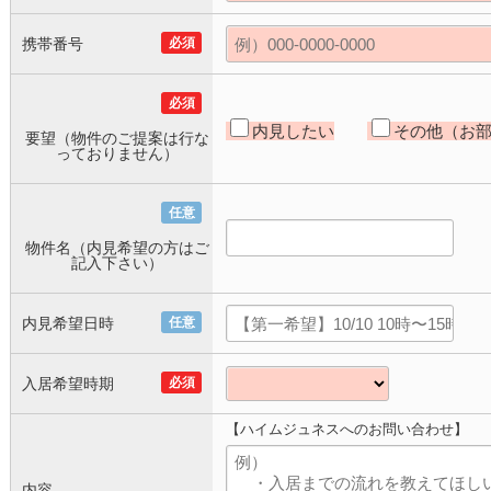
携帯番号
必須
必須
内見したい
その他（お
要望（物件のご提案は行な
っておりません）
任意
物件名（内見希望の方はご
記入下さい）
内見希望日時
任意
入居希望時期
必須
【ハイムジュネスへのお問い合わせ】
内容