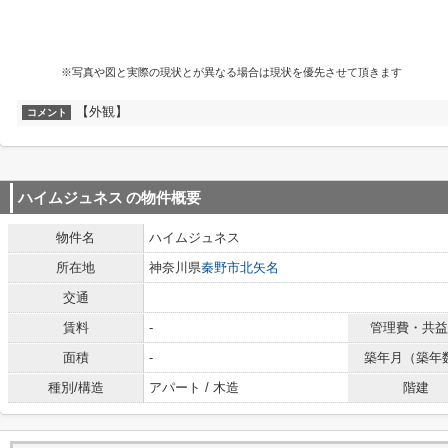
※写真や図と実際の現状とが異なる場合は現状を優先させて頂きます
【外観】
コメント
ハイムジュネス
の物件概要
物件名
ハイムジュネス
所在地
神奈川県
秦野市
北矢名
交通
賃料
-
管理費・共益
面積
-
築年月（築年
種別/構造
アパート / 木造
階建