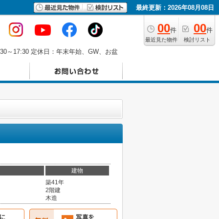
最終更新：2026年08月08日
00
00
件
件
最近見た物件
検討リスト
30～17:30 定休日：年末年始、GW、お盆
建物
築41年
2階建
木造