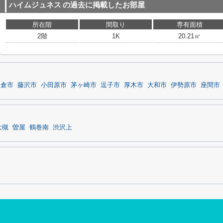
ハイムジュネス
の過去に掲載したお部屋
所在階
間取り
専有面積
2階
1K
20.21㎡
鎌倉市
藤沢市
小田原市
茅ヶ崎市
逗子市
厚木市
大和市
伊勢原市
座間市
大槻
曽屋
鶴巻南
渋沢上