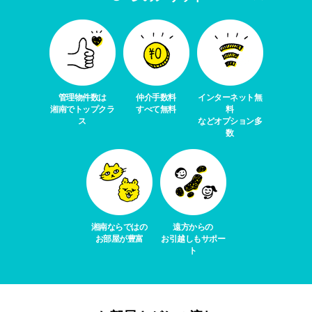
管理物件数は
仲介手数料
インターネット無
湘南でトップクラ
すべて無料
料
ス
などオプション多
数
湘南ならではの
遠方からの
お部屋が豊富
お引越しもサポー
ト