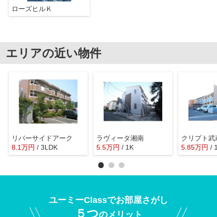
ローズヒルＫ
エリアの近い物件
リバーサイドアーク
ラヴィータ湘南
クリプト武
8.1
万
円
/ 3LDK
5.5
万
円
/ 1K
5.85
万
円
/ 
ユーミーClassでお部屋さがし
５つ
のメリット