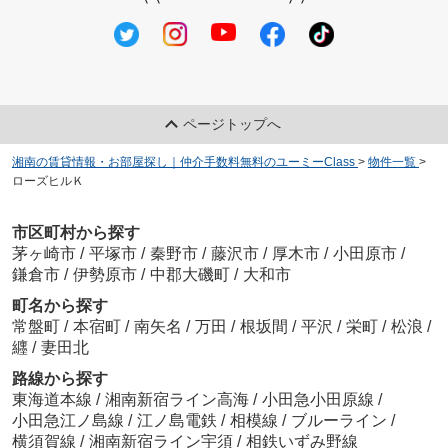
ページトップへ
湘南の賃貸情報・お部屋探し｜仲介手数料無料のユーミーClass
>
物件一覧
>
ローズヒルＫ
市区町村から探す
茅ヶ崎市
/
平塚市
/
秦野市
/
藤沢市
/
厚木市
/
小田原市
/
鎌倉市
/
伊勢原市
/
中郡大磯町
/
大和市
町名から探す
常盤町
/
本宿町
/
南矢名
/
万田
/
根坂間
/
平沢
/
栄町
/
松浪
/
纒
/
妻田北
路線から探す
東海道本線
/
湘南新宿ライン高海
/
小田急小田原線
/
小田急江ノ島線
/
江ノ島電鉄
/
相模線
/
ブルーライン
/
横須賀線
/
湘南新宿ライン宇須
/
相鉄いずみ野線