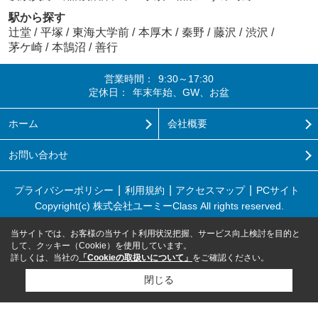
駅から探す
辻堂
/
平塚
/
東海大学前
/
本厚木
/
秦野
/
藤沢
/
渋沢
/
茅ケ崎
/
本鵠沼
/
善行
営業時間：
9:30～17:30
定休日：
年末年始、GW、お盆
ホーム
会社概要
お問い合わせ
プライバシーポリシー
利用規約
アクセスマップ
PCサイト
Copyright(c) 株式会社ユーミーClass All rights reserved.
当サイトでは、お客様の当サイト利用状況把握、サービス向上検討を目的と
して、クッキー（Cookie）を使用しています。
詳しくは、当社の
「Cookieの取扱いについて」
をご確認ください。
閉じる