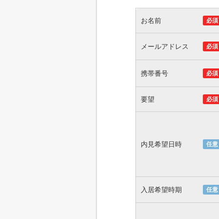
お名前
必須
メールアドレス
必須
携帯番号
必須
要望
必須
内見希望日時
任意
入居希望時期
任意