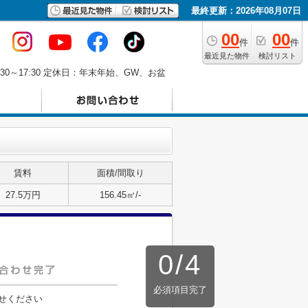
最終更新：2026年08月07日
00
00
件
件
最近見た物件
検討リスト
30～17:30 定休日：年末年始、GW、お盆
賃料
面積/間取り
27.5万円
156.45㎡/-
0
/
4
必須項目完了
せください