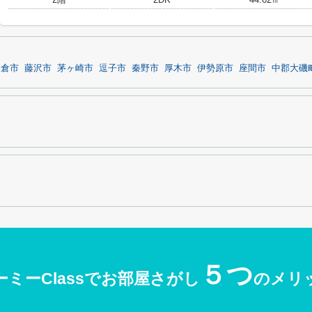
鎌倉市
藤沢市
茅ヶ崎市
逗子市
秦野市
厚木市
伊勢原市
座間市
中郡大磯
５つ
ーミーClassでお部屋さがし
のメリ