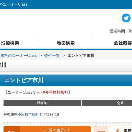
ーミーClass
営業時間：9:
料のユーミーClass
>
物件一覧
>
エントピア市川
市川
エントピア市川
【ユーミーClassなら
仲介手数料無料
】
所在地
交通
神奈川県
小田原市
扇町
１丁目38-10