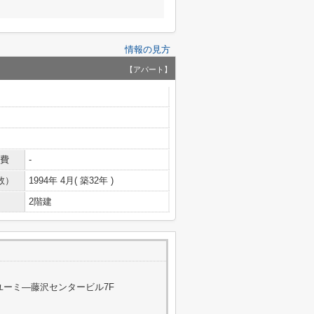
情報の見方
【アパート】
費
-
数）
1994年 4月( 築32年 )
2階建
 ユーミ―藤沢センタービル7F