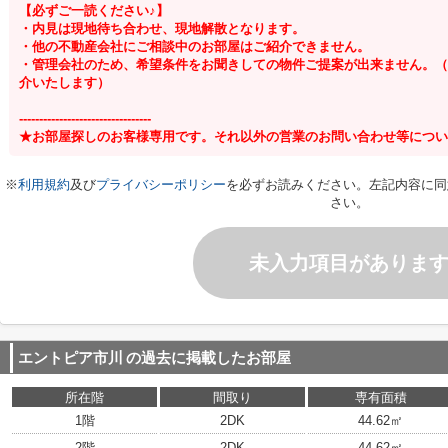
【必ずご一読ください♪】
・内見は現地待ち合わせ、現地解散となります。
・他の不動産会社にご相談中のお部屋はご紹介できません。
・管理会社のため、希望条件をお聞きしての物件ご提案が出来ません。（
介いたします）
---------------------------------
★お部屋探しのお客様専用です。それ以外の営業のお問い合わせ等につい
※
利用規約
及び
プライバシーポリシー
を必ずお読みください。左記内容に同
さい。
未入力項目がありま
エントピア市川
の過去に掲載したお部屋
所在階
間取り
専有面積
1階
2DK
44.62㎡
2階
2DK
44.62㎡