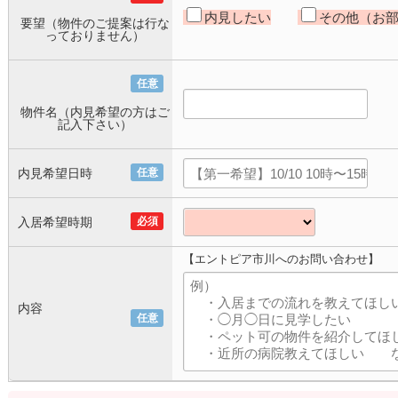
内見したい
その他（お
要望（物件のご提案は行な
っておりません）
任意
物件名（内見希望の方はご
記入下さい）
内見希望日時
任意
入居希望時期
必須
【エントピア市川へのお問い合わせ】
内容
任意