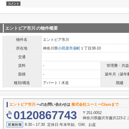
コメント
エントピア市川
の物件概要
物件名
エントピア市川
所在地
神奈川県
小田原市
扇町
１丁目38-10
交通
賃料
-
管理費・共益
面積
-
築年月（築年
種別/構造
アパート / 木造
階建
エントピア市川
へのお問い合わせは
株式会社ユーミーClassまで
0120867743
〒251-0052
神奈川県藤沢市藤沢223-2
9:30～17:30 定休日:年末年始、GW、お盆