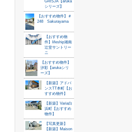
GRISJA【aruka
シリーズ】
【おすすめ物件】＃
248 Sakurayama
【おすすめ物
件】lifeship湘南
辻堂サントリー
ニ
【おすすめ物件】
汐彩【arukaシリ
ーズ】
【新築】アドバ
ンスTT本町【お
すすめ物件】
【新築】Varia白
浜町【おすすめ
物件】
【写真更新】
【新築】Maison