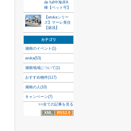
de full中海岸A
棟【ペット可】
【arukaシリー
ズ】マーレ美住
【築浅】
カテゴリ
湘南のイベント(1)
aruka(53)
湘南地域について(1)
おすすめ物件(117)
湘南の人(10)
キャンペーン(7)
>>全ての記事を見る
XML
RSS2.0