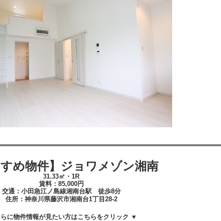
すすめ物件】ジョワメゾン湘南
31.33
㎡・1
R
賃料：85
,000
円
交通：小田急江ノ島線湘南台
駅 徒歩8分
住所：神奈川
県藤沢市湘南台1丁目28-2
さらに物件情報が見たい方はこちらをクリック ▼