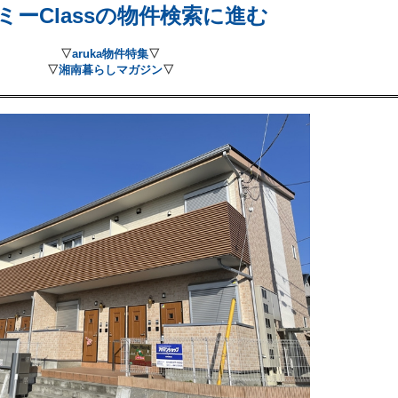
ミーClassの物件検索に進む
▽
aruka物件特集
▽
▽
湘南暮らしマガジン
▽