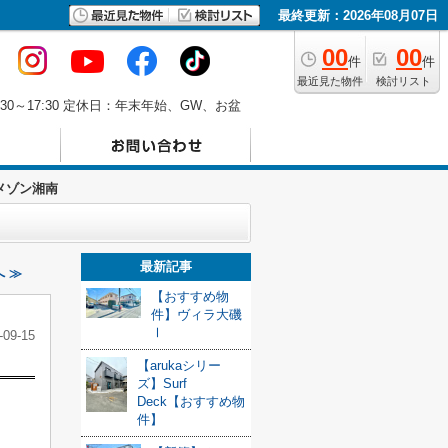
最終更新：2026年08月07日
00
00
件
件
最近見た物件
検討リスト
30～17:30 定休日：年末年始、GW、お盆
メゾン湘南
最新記事
へ ≫
【おすすめ物
件】ヴィラ大磯
Ⅰ
-09-15
【arukaシリー
ズ】Surf
Deck【おすすめ物
件】