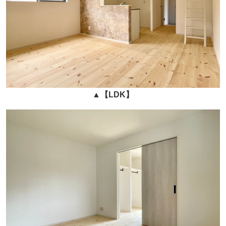
▲
【
LDK
】