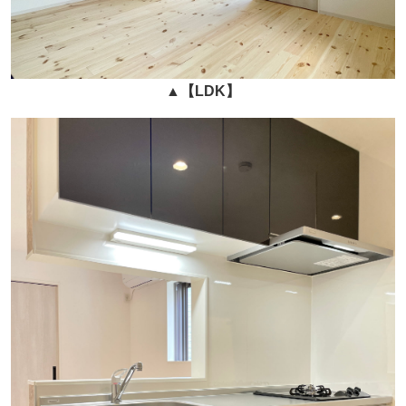
▲
【
LDK
】