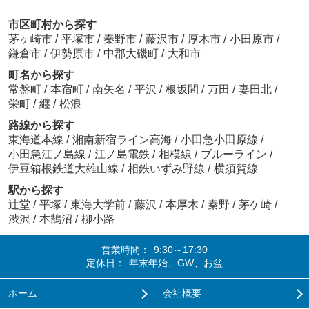
市区町村から探す
茅ヶ崎市
/
平塚市
/
秦野市
/
藤沢市
/
厚木市
/
小田原市
/
鎌倉市
/
伊勢原市
/
中郡大磯町
/
大和市
町名から探す
常盤町
/
本宿町
/
南矢名
/
平沢
/
根坂間
/
万田
/
妻田北
/
栄町
/
纒
/
松浪
路線から探す
東海道本線
/
湘南新宿ライン高海
/
小田急小田原線
/
小田急江ノ島線
/
江ノ島電鉄
/
相模線
/
ブルーライン
/
伊豆箱根鉄道大雄山線
/
相鉄いずみ野線
/
横須賀線
駅から探す
辻堂
/
平塚
/
東海大学前
/
藤沢
/
本厚木
/
秦野
/
茅ケ崎
/
渋沢
/
本鵠沼
/
柳小路
営業時間：
9:30～17:30
定休日：
年末年始、GW、お盆
ホーム
会社概要