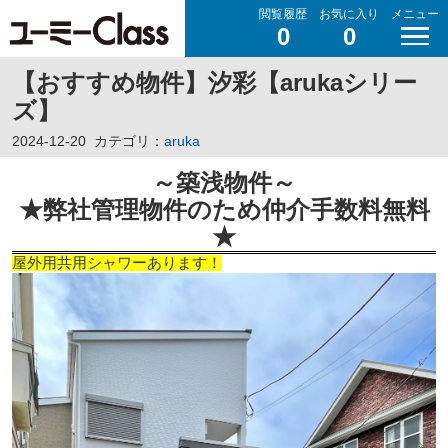
閲覧履歴
お気に入り
メニュー
0
0
【おすすめ物件】汐彩【arukaシリー
ズ】
2024-12-20
カテゴリ：
aruka
～築浅物件
～
★弊社管理物件のため仲介手数料無料
★
屋外用共用シャワーあります！