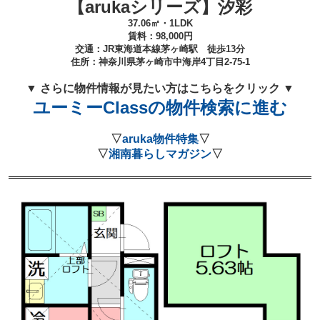
【arukaシリーズ】汐彩
37.06㎡・1
LDK
賃料：
98,000
円
交通：JR東海道本線
茅ヶ崎駅 徒歩13分
住所：
神奈川県茅ヶ崎市中海岸4丁目2-75-1
▼ さらに物件情報が見たい方はこちらをクリック ▼
ユーミーClassの物件検索に進む
▽
aruka物件特集
▽
▽
湘南暮らしマガジン
▽