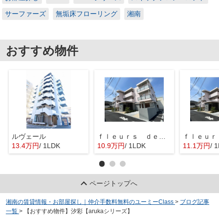
サーファーズ
無垢床フローリング
湘南
おすすめ物件
ルヴェール
ｆｌｅｕｒｓ ｄｅ ｃｅｒｉｓｉｅｒ
13.4万円
/ 1LDK
10.9万円
/ 1LDK
11.1万円
/ 
ページトップへ
湘南の賃貸情報・お部屋探し｜仲介手数料無料のユーミーClass
>
ブログ記事
一覧
>
【おすすめ物件】汐彩【arukaシリーズ】