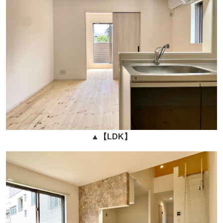
▲
【
LDK
】