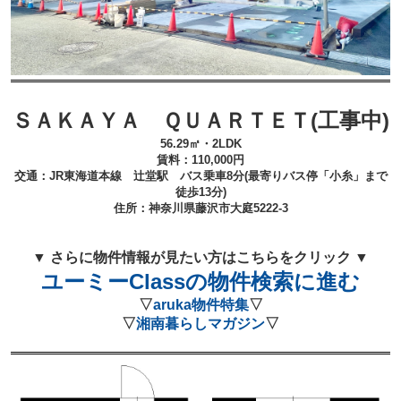
ＳＡＫＡＹＡ ＱＵＡＲＴＥＴ(工事中)
56.29㎡・2LDK
賃料：110
,000
円
交通：JR東海道本線 辻堂
駅 バス乗車8
分(最寄りバス停「小糸」まで
徒歩13分)
住所：
神奈川県藤沢市大庭5222-3
▼ さらに物件情報が見たい方はこちらをクリック ▼
ユーミーClassの物件検索に進む
▽
aruka物件特集
▽
▽
湘南暮らしマガジン
▽