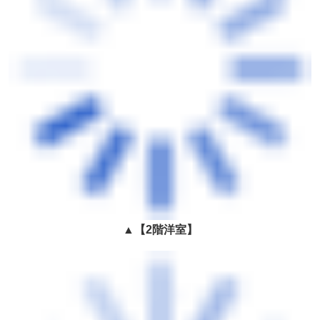
▲
【2階洋室】