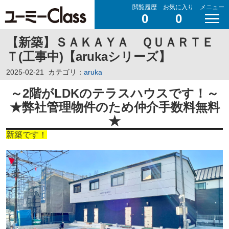
閲覧履歴
お気に入り
メニュー
0
0
【新築】ＳＡＫＡＹＡ ＱＵＡＲＴＥ
Ｔ(工事中)【arukaシリーズ】
2025-02-21
カテゴリ：
aruka
～2階がLDKのテラスハウスです！
～
★弊社管理物件のため仲介手数料無料
★
新築です！