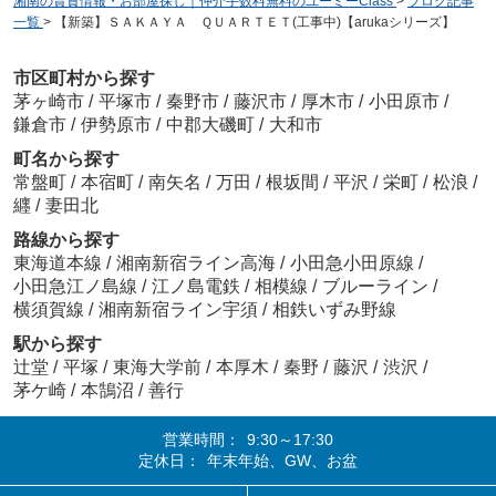
湘南の賃貸情報・お部屋探し｜仲介手数料無料のユーミーClass
>
ブログ記事
一覧
>
【新築】ＳＡＫＡＹＡ ＱＵＡＲＴＥＴ(工事中)【arukaシリーズ】
市区町村から探す
茅ヶ崎市
/
平塚市
/
秦野市
/
藤沢市
/
厚木市
/
小田原市
/
鎌倉市
/
伊勢原市
/
中郡大磯町
/
大和市
町名から探す
常盤町
/
本宿町
/
南矢名
/
万田
/
根坂間
/
平沢
/
栄町
/
松浪
/
纒
/
妻田北
路線から探す
東海道本線
/
湘南新宿ライン高海
/
小田急小田原線
/
小田急江ノ島線
/
江ノ島電鉄
/
相模線
/
ブルーライン
/
横須賀線
/
湘南新宿ライン宇須
/
相鉄いずみ野線
駅から探す
辻堂
/
平塚
/
東海大学前
/
本厚木
/
秦野
/
藤沢
/
渋沢
/
茅ケ崎
/
本鵠沼
/
善行
営業時間：
9:30～17:30
定休日：
年末年始、GW、お盆