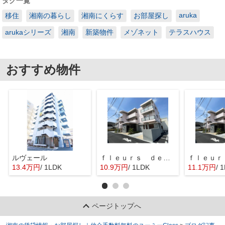
タグ一覧
aruka
移住
湘南の暮らし
湘南にくらす
お部屋探し
arukaシリーズ
湘南
新築物件
メゾネット
テラスハウス
おすすめ物件
ルヴェール
ｆｌｅｕｒｓ ｄｅ ｃｅｒｉｓｉｅｒ
13.4万円
/ 1LDK
10.9万円
/ 1LDK
11.1万円
/ 
ページトップへ