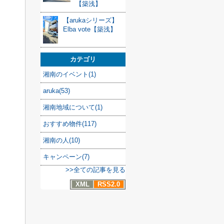
【築浅】
【arukaシリーズ】
Elba vote【築浅】
カテゴリ
湘南のイベント(1)
aruka(53)
湘南地域について(1)
おすすめ物件(117)
湘南の人(10)
キャンペーン(7)
>>全ての記事を見る
XML
RSS2.0