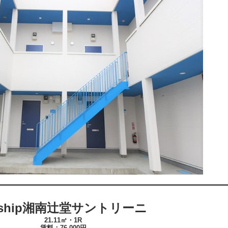
feship湘南辻堂サントリーニ
21.11㎡・1R
賃料：76
,000
円