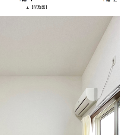
▲
【間取図】