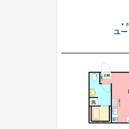
▼ 
ユー