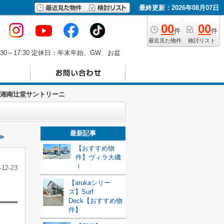
最終更新：2026年08月07日
00
00
件
件
最近見た物件
検討リスト
30～17:30 定休日：年末年始、GW、お盆
hip湘南辻堂サントリーニ
最新記事
≫
【おすすめ物
件】ヴィラ大磯
Ⅰ
-12-23
【arukaシリー
ズ】Surf
Deck【おすすめ物
件】