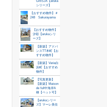
GRISJA【aruka
シリーズ】
【おすすめ物件】＃
248 Sakurayama
【おすすめ物件】
汐彩【arukaシリ
ーズ】
【新築】アドバ
ンスTT本町【お
すすめ物件】
【新築】Varia白
浜町【おすすめ
物件】
【写真更新】
【新築】Maison
de full中海岸A
棟【ペット可】
【arukaシリー
ズ】マーレ美住