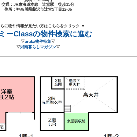
交通：JR東海道本線 辻堂
駅 徒歩15
分
住所：
神奈川県藤沢市辻堂5丁目12-36
さらに物件情報が見たい方はこちらをクリック ▼
ミーClassの物件検索に進む
▽
aruka物件特集
▽
▽
湘南暮らしマガジン
▽