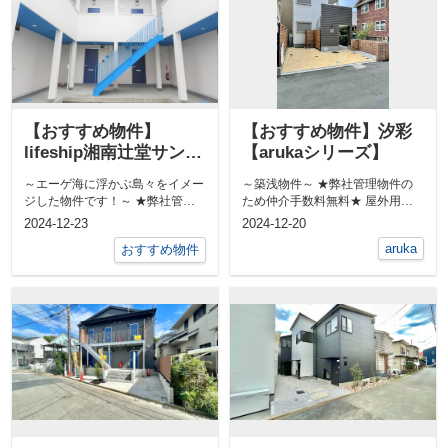
【おすすめ物件】
【おすすめ物件】汐彩
lifeship湘南辻堂サント
【arukaシリーズ】
リーニ
～エーゲ海に浮かぶ島々をイメー
～築浅物件～ ★弊社管理物件の
ジした物件です！～ ★弊社管理
ため仲介手数料無料★ 屋外用共
物件のため仲介手数料無料★ ...
用シャワーあります！ &n...
2024-12-23
2024-12-20
aruka
おすすめ物件