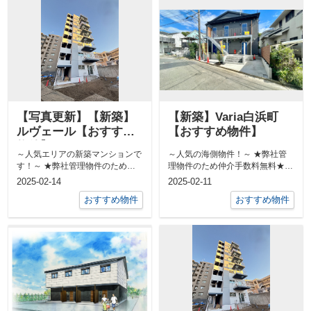
【写真更新】【新築】
【新築】Varia白浜町
ルヴェール【おすすめ
【おすすめ物件】
物件】
～人気エリアの新築マンションで
～人気の海側物件！～ ★弊社管
す！～ ★弊社管理物件のため仲
理物件のため仲介手数料無料★ 1
介手数料無料★ ペット可物件...
階のお部屋は専用庭がありま...
2025-02-14
2025-02-11
おすすめ物件
おすすめ物件