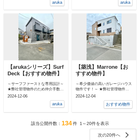
aruka
aruka
【arukaシリーズ】Surf
【築浅】Marrone【お
Deck【おすすめ物件】
すすめ物件】
～サーフファーストな専用設計～
～希少価値の高いガレージハウス
★弊社管理物件のため仲介手数料
物件です！～ ★弊社管理物件の
無料★ 敷地内に屋外シャワ...
ため仲介手数料無料★ EV充...
2024-12-06
2024-12-04
aruka
おすすめ物件
134
該当公開件数：
件
1～20
件を表示
次の20件へ