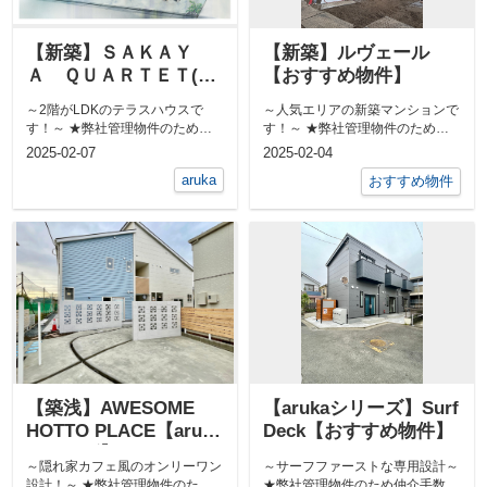
【新築】ＳＡＫＡＹ
【新築】ルヴェール
Ａ ＱＵＡＲＴＥＴ(工
【おすすめ物件】
事中)【arukaシリー
～2階がLDKのテラスハウスで
～人気エリアの新築マンションで
ズ】
す！～ ★弊社管理物件のため仲
す！～ ★弊社管理物件のため仲
介手数料無料★ 新築です！&...
介手数料無料★ ペット可物件...
2025-02-07
2025-02-04
aruka
おすすめ物件
【築浅】AWESOME
【arukaシリーズ】Surf
HOTTO PLACE【aruka
Deck【おすすめ物件】
シリーズ】
～隠れ家カフェ風のオンリーワン
～サーフファーストな専用設計～
設計！～ ★弊社管理物件のため
★弊社管理物件のため仲介手数料