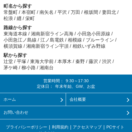
町名から探す
常盤町
/
本宿町
/
南矢名
/
平沢
/
万田
/
根坂間
/
妻田北
/
松浪
/
纒
/
栄町
路線から探す
東海道本線
/
湘南新宿ライン高海
/
小田急小田原線
/
小田急江ノ島線
/
江ノ島電鉄
/
相模線
/
ブルーライン
/
横須賀線
/
湘南新宿ライン宇須
/
相鉄いずみ野線
駅から探す
辻堂
/
平塚
/
東海大学前
/
本厚木
/
秦野
/
藤沢
/
渋沢
/
茅ケ崎
/
柳小路
/
湘南台
営業時間：
9:30～17:30
定休日：
年末年始、GW、お盆
ホーム
会社概要
お問い合わせ
プライバシーポリシー
利用規約
アクセスマップ
PCサイト