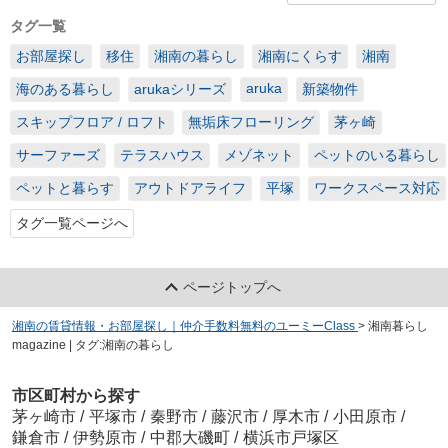
タグ一覧
お部屋探し
移住
湘南の暮らし
湘南にくらす
湘南
aruka
海のある暮らし
arukaシリーズ
新築物件
スキップフロア / ロフト
無垢床フローリング
茅ヶ崎
サーファーズ
テラスハウス
メゾネット
ペットのいる暮らし
ペットと暮らす
アウトドアライフ
平塚
ワークスペース対応
タグ一覧ページへ
ページトップへ
湘南の賃貸情報・お部屋探し｜仲介手数料無料のユーミーClass
>
湘南暮らし
magazine | タグ:湘南の暮らし
市区町村から探す
茅ヶ崎市
/
平塚市
/
秦野市
/
藤沢市
/
厚木市
/
小田原市
/
鎌倉市
/
伊勢原市
/
中郡大磯町
/
横浜市戸塚区