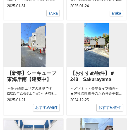
仲介手数料無料★ 全部屋角部...
無料★ 敷地内に屋外シャワ...
2025-01-31
2025-01-24
aruka
aruka
【新築】シーキューブ
【おすすめ物件】＃
東海岸南【建築中】
248 Sakurayama
～茅ヶ崎南エリアの新築です
～メゾネット長屋タイプ物件～
(2025年2月竣工予定)～ ★弊社管
★弊社管理物件のため仲介手数料
理物件のため仲介手数料無料★ ...
無料★ 海にも山にもアクセス...
2025-01-21
2024-12-25
おすすめ物件
おすすめ物件