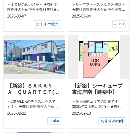
～１０帖の広い洋室～ ★弊社管
～サーフファーストな専用設計～
理物件のため仲介手数料無料★
★弊社管理物件のため仲介手数料
敷地内に屋外シャワー付いてま...
無料★ 敷地内に屋外シャワ...
2025-03-07
2025-03-04
aruka
おすすめ物件
【新築】ＳＡＫＡＹ
【新築】シーキューブ
Ａ ＱＵＡＲＴＥＴ(工
東海岸南【建築中】
事中)【arukaシリー
～2階がLDKのテラスハウスで
～茅ヶ崎南エリアの新築です
ズ】
す！～ ★弊社管理物件のため仲
(2025年2月竣工予定)～ ★弊社管
介手数料無料★ 新築です！&...
理物件のため仲介手数料無料★ ...
2025-02-21
2025-02-18
aruka
おすすめ物件