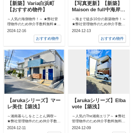
【新築】Varia白浜町
【写真更新】【新築】
【おすすめ物件】
Maison de full中海岸A
棟【ペット可】
～人気の海側物件！～ ★弊社管
～海まで徒歩10分の新築物件！～
理物件のため仲介手数料無料★ 1
★弊社管理物件のため仲介手数料
階のお部屋は専用庭がありま...
無料★ 希少価値の高いペ...
2024-12-16
2024-12-13
おすすめ物件
おすすめ物件
【arukaシリーズ】マー
【arukaシリーズ】Elba
レ美住【築浅】
vote【築浅】
～湘南暮らしをとことん満喫～
～人気のThe湘南エリア～ ★弊社
★弊社管理物件のため仲介手数料
管理物件のため仲介手数料無料★
無料★ 無垢床のお部屋です！...
敷地内に屋外シャワー付...
2024-12-11
2024-12-09