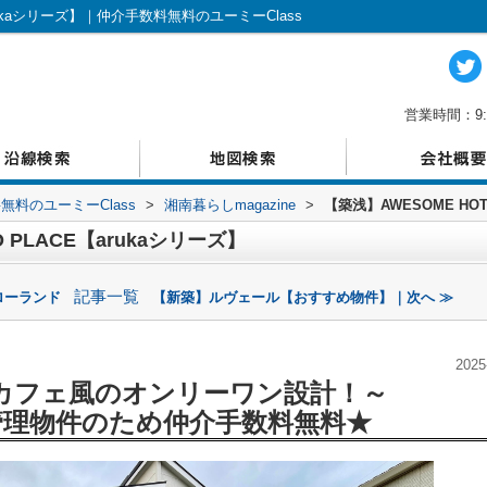
arukaシリーズ】｜仲介手数料無料のユーミーClass
営業時間：9:
料のユーミーClass
>
湘南暮らしmagazine
>
【築浅】AWESOME HOT
 PLACE【arukaシリーズ】
記事一覧
ローランド
【新築】ルヴェール【おすすめ物件】｜次へ ≫
2025
カフェ風のオンリーワン設計！
～
管理物件のため仲介手数料無料★