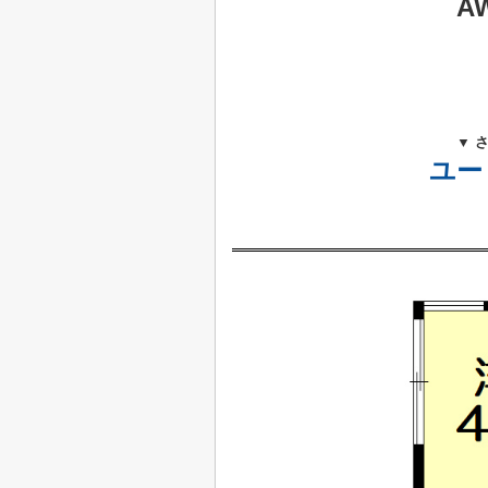
A
▼ 
ユー