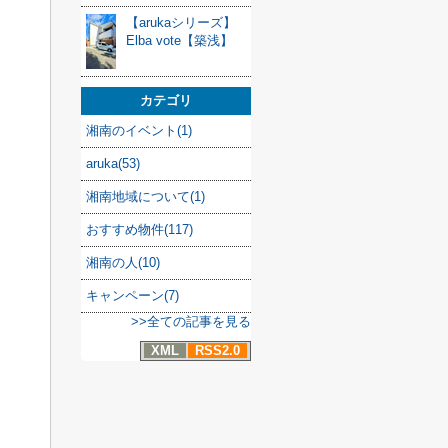
【arukaシリーズ】
Elba vote【築浅】
カテゴリ
湘南のイベント(1)
aruka(53)
湘南地域について(1)
おすすめ物件(117)
湘南の人(10)
キャンペーン(7)
>>全ての記事を見る
XML
RSS2.0