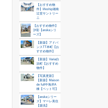
【おすすめ物
件】lifeship湘南
辻堂サントリー
ニ
【おすすめ物件】
汐彩【arukaシリ
ーズ】
【新築】アドバ
ンスTT本町【お
すすめ物件】
【新築】Varia白
浜町【おすすめ
物件】
【写真更新】
【新築】Maison
de full中海岸A
棟【ペット可】
【arukaシリー
ズ】マーレ美住
【築浅】