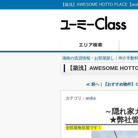
【築浅】AWESOME HOTTO PLACE【
湘南の賃貸情報・お部屋探し｜仲介手数料無
【築浅】AWESOME HOTTO
≪ 前へ｜【おすすめ物件】
カテゴリ：
aruka
～隠れ家
★弊社
全部屋角部屋です！