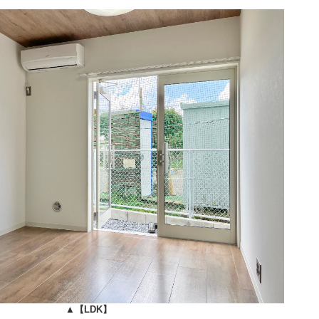
▲
【LDK】