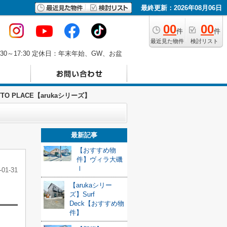
最終更新：2026年08月06日
00
00
件
件
最近見た物件
検討リスト
30～17:30 定休日：年末年始、GW、お盆
TO PLACE【arukaシリーズ】
最新記事
【おすすめ物
件】ヴィラ大磯
Ⅰ
-01-31
【arukaシリー
ズ】Surf
Deck【おすすめ物
件】