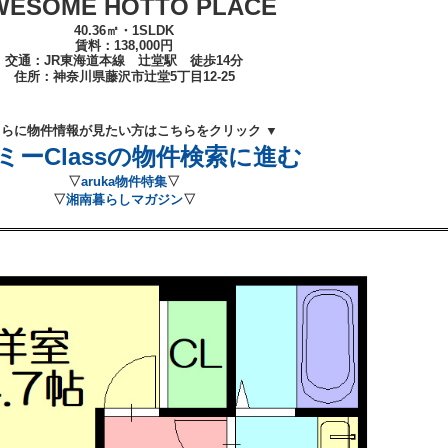
WESOME HOTTO PLACE
40.36㎡・1SLDK
賃料：138
,000
円
交通：JR東海道本線 辻堂
駅 徒歩14
分
住所：
神奈川県藤沢市辻堂5丁目12-25
さらに物件情報が見たい方はこちらをクリック ▼
ミーClassの物件検索に進む
▽
aruka物件特集
▽
▽
湘南暮らしマガジン
▽