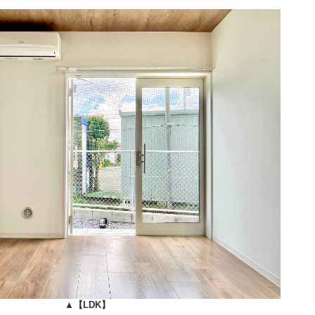
▲
【LDK】