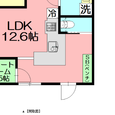
▲
【間取図】