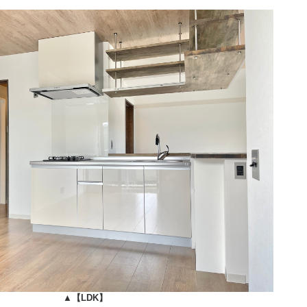
▲
【LDK】