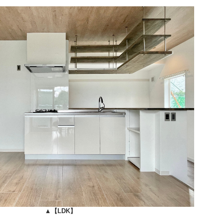
▲
【LDK】