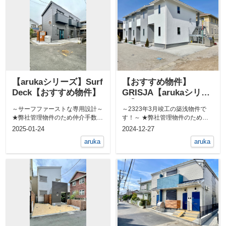
【arukaシリーズ】Surf
【おすすめ物件】
Deck【おすすめ物件】
GRISJA【arukaシリー
ズ】
～サーフファーストな専用設計～
～2323年3月竣工の築浅物件で
★弊社管理物件のため仲介手数料
す！～ ★弊社管理物件のため仲
無料★ 敷地内に屋外シャワ...
介手数料無料★ ショッピン...
2025-01-24
2024-12-27
aruka
aruka