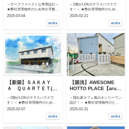
事中)【arukaシリー
～サーフファーストな専用設計～
～2階がLDKのテラスハウスで
ズ】
★弊社管理物件のため仲介手数料
す！～ ★弊社管理物件のため仲
無料★ 敷地内に屋外シャワ...
介手数料無料★ 新築です！&...
2025-03-04
2025-02-21
aruka
aruka
【新築】ＳＡＫＡＹ
【築浅】AWESOME
Ａ ＱＵＡＲＴＥＴ(工
HOTTO PLACE【aruka
事中)【arukaシリー
シリーズ】
～2階がLDKのテラスハウスで
～隠れ家カフェ風のオンリーワン
ズ】
す！～ ★弊社管理物件のため仲
設計！～ ★弊社管理物件のため
介手数料無料★ 新築です！&...
仲介手数料無料★ 全部屋角部...
2025-02-07
2025-01-31
aruka
aruka