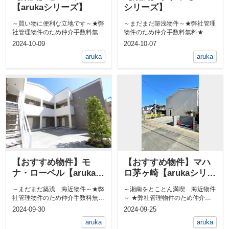
【arukaシリーズ】
シリーズ】
～買い物に便利な立地です～★弊
～まだまだ築浅物件～★弊社管理
社管理物件のため仲介手数料無料
物件のため仲介手数料無料★
★ ダイナシティ小...
【arukaシリ...
2024-10-09
2024-10-07
aruka
aruka
【おすすめ物件】モ
【おすすめ物件】マハ
ナ・ローベル【arukaシ
ロ茅ヶ崎【arukaシリー
リーズ】
ズ】
～まだまだ築浅 海近物件～★弊
～湘南をとことん満喫 海近物件
社管理物件のため仲介手数料無料
～ ★弊社管理物件のため仲介手
★ 敷地内に屋外シャワーありま...
数料無料★ 敷地内に屋外シャ...
2024-09-30
2024-09-25
aruka
aruka