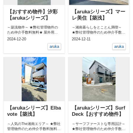
【おすすめ物件】汐彩
【arukaシリーズ】マー
【arukaシリーズ】
レ美住【築浅】
～築浅物件～ ★弊社管理物件の
～湘南暮らしをとことん満喫～
ため仲介手数料無料★ 屋外用共
★弊社管理物件のため仲介手数料
用シャワーあります！ &n...
無料★ 無垢床のお部屋です！...
2024-12-20
2024-12-11
aruka
aruka
【arukaシリーズ】Elba
【arukaシリーズ】Surf
vote【築浅】
Deck【おすすめ物件】
～人気のThe湘南エリア～ ★弊社
～サーフファーストな専用設計～
管理物件のため仲介手数料無料★
★弊社管理物件のため仲介手数料