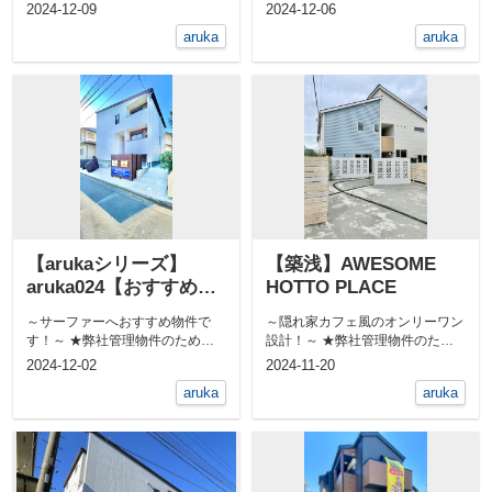
敷地内に屋外シャワー付...
無料★ 敷地内に屋外シャワ...
2024-12-09
2024-12-06
aruka
aruka
【arukaシリーズ】
【築浅】AWESOME
aruka024【おすすめ物
HOTTO PLACE
件】
～サーファーへおすすめ物件で
～隠れ家カフェ風のオンリーワン
す！～ ★弊社管理物件のため仲
設計！～ ★弊社管理物件のため
介手数料無料★ 屋外シャワーあ...
仲介手数料無料★ 全部屋角部...
2024-12-02
2024-11-20
aruka
aruka