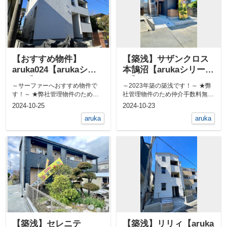
【おすすめ物件】
【築浅】サザンクロス
aruka024【arukaシリ
本鵠沼【arukaシリー
ーズ】
ズ】
～サーファーへおすすめ物件で
～2023年築の築浅です！～ ★弊
す！～ ★弊社管理物件のため仲
社管理物件のため仲介手数料無料
介手数料無料★ 屋外シャワーあ...
★ 無垢床フローリング物...
2024-10-25
2024-10-23
aruka
aruka
【築浅】セレニテ
【築浅】リリィ【aruka