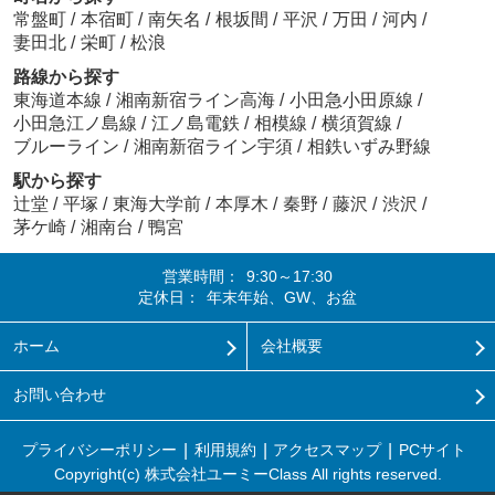
常盤町
/
本宿町
/
南矢名
/
根坂間
/
平沢
/
万田
/
河内
/
妻田北
/
栄町
/
松浪
路線から探す
東海道本線
/
湘南新宿ライン高海
/
小田急小田原線
/
小田急江ノ島線
/
江ノ島電鉄
/
相模線
/
横須賀線
/
ブルーライン
/
湘南新宿ライン宇須
/
相鉄いずみ野線
駅から探す
辻堂
/
平塚
/
東海大学前
/
本厚木
/
秦野
/
藤沢
/
渋沢
/
茅ケ崎
/
湘南台
/
鴨宮
営業時間：
9:30～17:30
定休日：
年末年始、GW、お盆
ホーム
会社概要
お問い合わせ
プライバシーポリシー
利用規約
アクセスマップ
PCサイト
Copyright(c) 株式会社ユーミーClass All rights reserved.