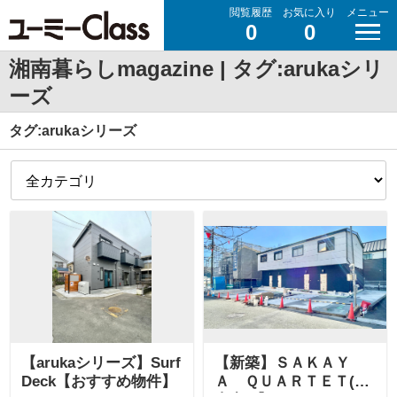
閲覧履歴
お気に入り
メニュー
0
0
湘南暮らしmagazine | タグ:arukaシリ
ーズ
タグ:arukaシリーズ
【arukaシリーズ】Surf
【新築】ＳＡＫＡＹ
Deck【おすすめ物件】
Ａ ＱＵＡＲＴＥＴ(工