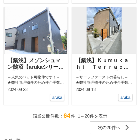
【築浅】メゾンシュマ
【築浅】Ｋｕｍｕｋａ
ン鵠沼【arukaシリー
ｈｉ Ｔｅｒｒａｃｅ
ズ】
【arukaシリーズ】
～人気のペット可物件です！～
～サーフファーストの暮らし～
★弊社管理物件のため仲介手数料
★弊社管理物件のため仲介手数料
無料★ テラスハウスタイプの...
無料★ 屋外シャワーあります...
2024-09-23
2024-09-18
aruka
aruka
64
該当公開件数：
件
1～20
件を表示
次の20件へ