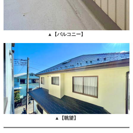
▲
【バルコニー】
▲
【眺望】