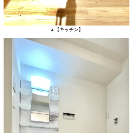
▲
【キッチン
】