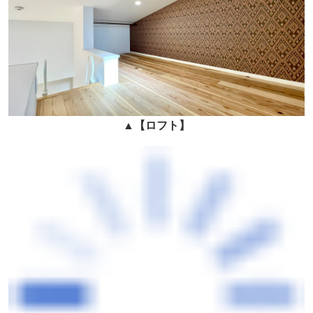
▲
【ロフト
】