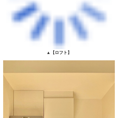
▲
【ロフト
】