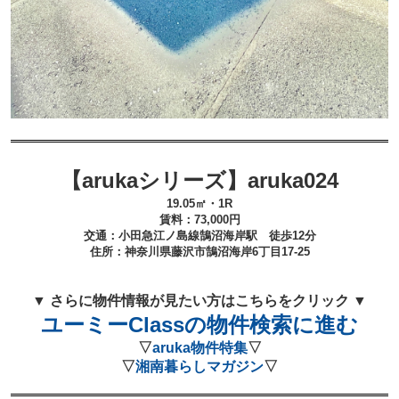
【arukaシリーズ】aruka024
19.05㎡・1R
賃料：73
,000
円
交通：小田急江ノ島線鵠沼海岸
駅 徒歩12
分
住所：
神奈川県藤沢市鵠沼海岸6丁目17-25
▼ さらに物件情報が見たい方はこちらをクリック ▼
ユーミーClassの物件検索に進む
▽
aruka物件特集
▽
▽
湘南暮らしマガジン
▽