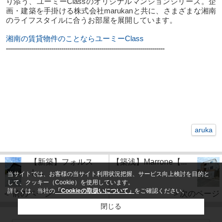
り添う、ユーミーClassのオリジナルマンションシリーズ。企
画・建築を手掛ける株式会社marukanと共に、さまざまな湘南
のライフスタイルに合うお部屋を展開しています。
湘南の賃貸物件のことならユーミーClass
--------------------------------------------------------------------------------
aruka
【新築】フォルス
【築浅】Marrone【...
ト...
当サイトでは、お客様の当サイト利用状況把握、サービス向上検討を目的と
して、クッキー（Cookie）を使用しています。
詳しくは、当社の
「Cookieの取扱いについて」
をご確認ください。
＞次のページ
＜ 前のページ
閉じる