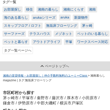
タグ一覧
お部屋探し
移住
湘南の暮らし
湘南にくらす
湘南
aruka
海のある暮らし
arukaシリーズ
新築物件
スキップフロア / ロフト
無垢床フローリング
茅ヶ崎
サーファーズ
テラスハウス
メゾネット
ペットのいる暮らし
ペットと暮らす
アウトドアライフ
平塚
ワークスペース対応
タグ一覧ページへ
ページトップへ
湘南の賃貸情報・お部屋探し｜仲介手数料無料のユーミーClass
>
湘南暮らし
magazine | タグ:無垢床フローリング
市区町村から探す
茅ヶ崎市
/
平塚市
/
秦野市
/
藤沢市
/
厚木市
/
小田原市
/
鎌倉市
/
伊勢原市
/
中郡大磯町
/
横浜市戸塚区