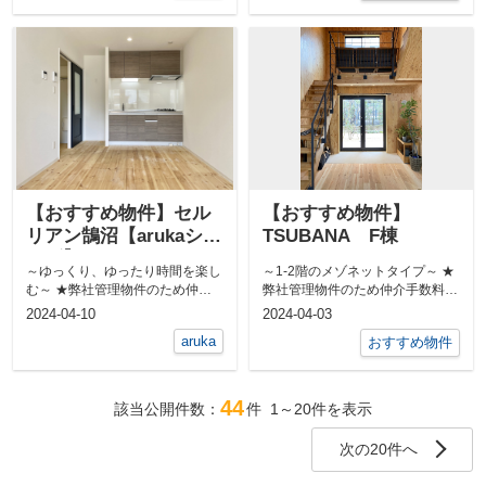
【おすすめ物件】セル
【おすすめ物件】
リアン鵠沼【arukaシリ
TSUBANA F棟
ーズ】
～ゆっくり、ゆったり時間を楽し
～1-2階のメゾネットタイプ～ ★
む～ ★弊社管理物件のため仲介
弊社管理物件のため仲介手数料無
手数料無料★ 「暮らす」と「...
料★ 使い方次第で2LD...
2024-04-10
2024-04-03
aruka
おすすめ物件
44
該当公開件数：
件
1～20
件を表示
次の20件へ