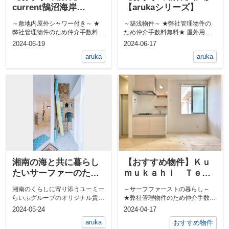
current鵠沼海岸
【arukaシリーズ】
【arukaシリーズ】
～敷地内屋外シャワー付き～ ★
～築浅物件～ ★弊社管理物件の
弊社管理物件のため仲介手数料無
ため仲介手数料無料★ 屋外用共
料★ Wi-Fiタイプ無料イ...
用シャワーあります！ &n...
2024-06-19
2024-06-17
aruka
aruka
湘南の海と共に暮らし
【おすすめ物件】Ｋｕ
たいサーファーのため
ｍｕｋａｈｉ Ｔｅｒ
のこだわりルーム
ｒａｃｅ【arukaシリー
湘南のくらしに寄り添うユーミー
～サーフファーストの暮らし～
―Surf Deck （サーフ
ズ】
らいふグループのオリジナル賃貸
★弊社管理物件のため仲介手数料
デック）ーaruka057
住宅「aruka」シリーズに、新た
無料★ 屋外シャワーあります...
2024-05-24
2024-04-17
な仲間...
aruka
おすすめ物件