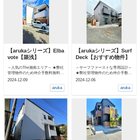
【arukaシリーズ】Elba
【arukaシリーズ】Surf
vote【築浅】
Deck【おすすめ物件】
～人気のThe湘南エリア～ ★弊社
～サーフファーストな専用設計～
管理物件のため仲介手数料無料★
★弊社管理物件のため仲介手数料
敷地内に屋外シャワー付...
無料★ 敷地内に屋外シャワ...
2024-12-09
2024-12-06
aruka
aruka