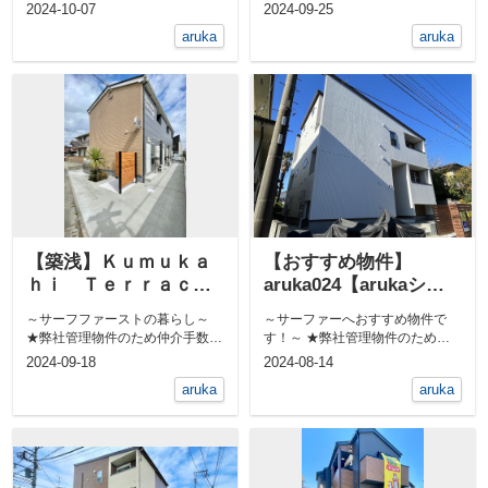
【arukaシリ...
数料無料★ 敷地内に屋外シャ...
2024-10-07
2024-09-25
aruka
aruka
【築浅】Ｋｕｍｕｋａ
【おすすめ物件】
ｈｉ Ｔｅｒｒａｃｅ
aruka024【arukaシリ
【arukaシリーズ】
ーズ】
～サーフファーストの暮らし～
～サーファーへおすすめ物件で
★弊社管理物件のため仲介手数料
す！～ ★弊社管理物件のため仲
無料★ 屋外シャワーあります...
介手数料無料★ 屋外シャワーあ...
2024-09-18
2024-08-14
aruka
aruka