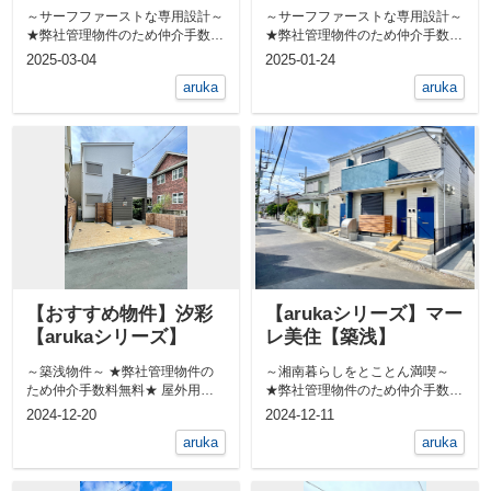
～サーフファーストな専用設計～
～サーフファーストな専用設計～
★弊社管理物件のため仲介手数料
★弊社管理物件のため仲介手数料
無料★ 敷地内に屋外シャワ...
無料★ 敷地内に屋外シャワ...
2025-03-04
2025-01-24
aruka
aruka
【おすすめ物件】汐彩
【arukaシリーズ】マー
【arukaシリーズ】
レ美住【築浅】
～築浅物件～ ★弊社管理物件の
～湘南暮らしをとことん満喫～
ため仲介手数料無料★ 屋外用共
★弊社管理物件のため仲介手数料
用シャワーあります！ &n...
無料★ 無垢床のお部屋です！...
2024-12-20
2024-12-11
aruka
aruka