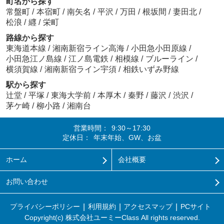
町名から探す
常盤町
/
本宿町
/
南矢名
/
平沢
/
万田
/
根坂間
/
妻田北
/
松浪
/
纒
/
栄町
路線から探す
東海道本線
/
湘南新宿ライン高海
/
小田急小田原線
/
小田急江ノ島線
/
江ノ島電鉄
/
相模線
/
ブルーライン
/
横須賀線
/
湘南新宿ライン宇須
/
相鉄いずみ野線
駅から探す
辻堂
/
平塚
/
東海大学前
/
本厚木
/
秦野
/
藤沢
/
渋沢
/
茅ケ崎
/
柳小路
/
湘南台
営業時間：
9:30～17:30
定休日：
年末年始、GW、お盆
ホーム
会社概要
お問い合わせ
プライバシーポリシー
利用規約
アクセスマップ
PCサイト
Copyright(c) 株式会社ユーミーClass All rights reserved.