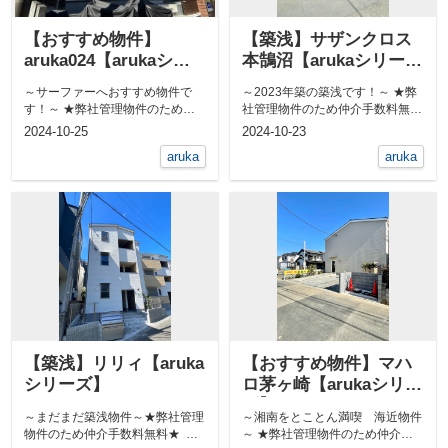
【おすすめ物件】
【築浅】サザンクロス
aruka024【arukaシリ
本鵠沼【arukaシリー
ーズ】
ズ】
～サーファーへおすすめ物件で
～2023年築の築浅です！～ ★弊
す！～ ★弊社管理物件のため仲
社管理物件のため仲介手数料無料
介手数料無料★ 屋外シャワーあ...
★ 無垢床フローリング物...
2024-10-25
2024-10-23
aruka
aruka
【築浅】リリィ【aruka
【おすすめ物件】マハ
シリーズ】
ロ茅ヶ崎【arukaシリー
ズ】
～まだまだ築浅物件～★弊社管理
～湘南をとことん満喫 海近物件
物件のため仲介手数料無料★
～ ★弊社管理物件のため仲介手