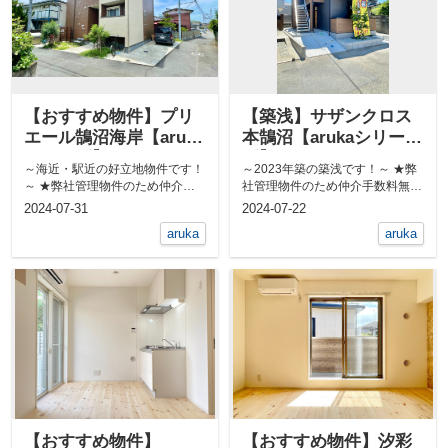
【おすすめ物件】プリ
【築浅】サザンクロス
エール鵠沼海岸【aruka
本鵠沼【arukaシリー
シリーズ】
ズ】
～海近・駅近の好立地物件です！
～2023年築の築浅です！～ ★弊
～ ★弊社管理物件のため仲介手
社管理物件のため仲介手数料無料
数料無料★ 屋外シャワーあり...
★ 無垢床フローリング物...
2024-07-31
2024-07-22
aruka
aruka
【おすすめ物件】
【おすすめ物件】汐彩