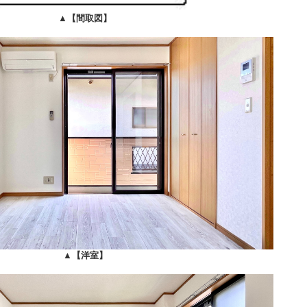
▲
【間取図】
▲
【洋室】