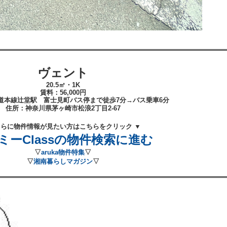
ヴェント
20.5㎡・1K
賃料：56
,000
円
道本線辻堂
駅 富士見町バス停まで徒歩7
分→バス乗車6分
住所：
神奈川県茅ヶ崎市松浪2丁目2-67
さらに物件情報が見たい方はこちらをクリック ▼
ミーClassの物件検索に進む
▽
aruka物件特集
▽
▽
湘南暮らしマガジン
▽