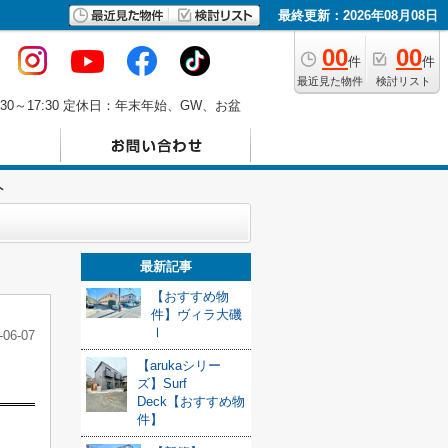
最終更新：2026年08月08日
00
00
件
件
最近見た物件
検討リスト
30～17:30 定休日：年末年始、GW、お盆
ト
最新記事
【おすすめ物
件】ヴィラ大磯
Ⅰ
-06-07
【arukaシリー
ズ】Surf
Deck【おすすめ物
件】