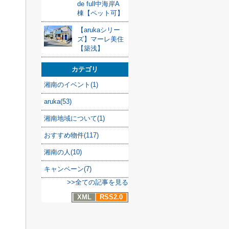
de full中海岸A
棟【ペット可】
【arukaシリー
ズ】マーレ美住
【築浅】
カテゴリ
湘南のイベント(1)
aruka(53)
湘南地域について(1)
おすすめ物件(117)
湘南の人(10)
キャンペーン(7)
>>全ての記事を見る
XML
RSS2.0