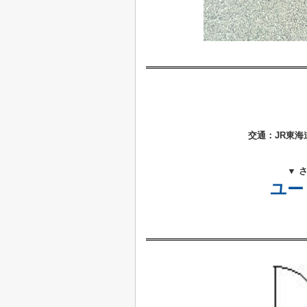
交通：JR東海
▼ 
ユー