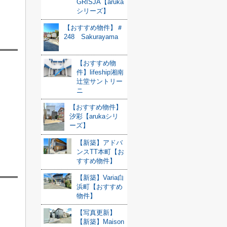
GRISJA【aruka
シリーズ】
【おすすめ物件】＃
248 Sakurayama
【おすすめ物
件】lifeship湘南
辻堂サントリー
ニ
【おすすめ物件】
汐彩【arukaシリ
ーズ】
【新築】アドバ
ンスTT本町【お
すすめ物件】
【新築】Varia白
浜町【おすすめ
物件】
【写真更新】
【新築】Maison