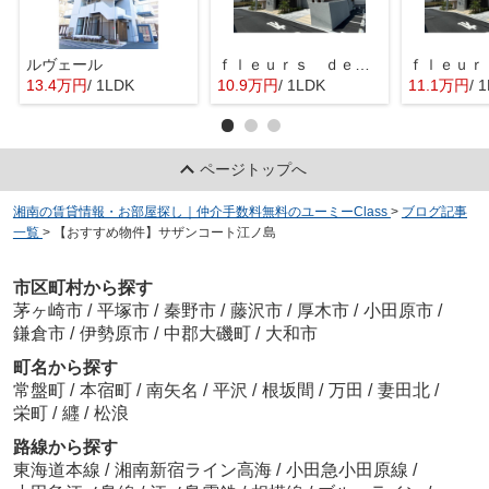
ルヴェール
ｆｌｅｕｒｓ ｄｅ ｃｅｒｉｓｉｅｒ
13.4万円
/ 1LDK
10.9万円
/ 1LDK
11.1万円
/ 
ページトップへ
湘南の賃貸情報・お部屋探し｜仲介手数料無料のユーミーClass
>
ブログ記事
一覧
>
【おすすめ物件】サザンコート江ノ島
市区町村から探す
茅ヶ崎市
/
平塚市
/
秦野市
/
藤沢市
/
厚木市
/
小田原市
/
鎌倉市
/
伊勢原市
/
中郡大磯町
/
大和市
町名から探す
常盤町
/
本宿町
/
南矢名
/
平沢
/
根坂間
/
万田
/
妻田北
/
栄町
/
纒
/
松浪
路線から探す
東海道本線
/
湘南新宿ライン高海
/
小田急小田原線
/