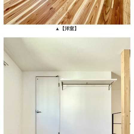
▲
【
洋室
】