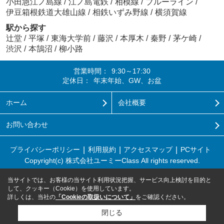
小田急江ノ島線
/
江ノ島電鉄
/
相模線
/
ブルーライン
/
伊豆箱根鉄道大雄山線
/
相鉄いずみ野線
/
横須賀線
駅から探す
辻堂
/
平塚
/
東海大学前
/
藤沢
/
本厚木
/
秦野
/
茅ケ崎
/
渋沢
/
本鵠沼
/
柳小路
営業時間：
9:30～17:30
定休日：
年末年始、GW、お盆
ホーム
会社概要
お問い合わせ
プライバシーポリシー
利用規約
アクセスマップ
PCサイト
Copyright(c) 株式会社ユーミーClass All rights reserved.
当サイトでは、お客様の当サイト利用状況把握、サービス向上検討を目的と
して、クッキー（Cookie）を使用しています。
詳しくは、当社の
「Cookieの取扱いについて」
をご確認ください。
閉じる