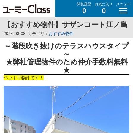
閲覧履歴
お気に入り
メニュー
0
0
【おすすめ物件】サザンコート江ノ島
2024-03-08
カテゴリ：
おすすめ物件
～階段吹き抜けのテラスハウスタイプ
～
★弊社管理物件のため仲介手数料無料
★
ペット可物件です！