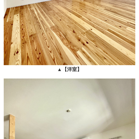
▲
【
洋室
】