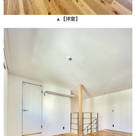
▲
【
洋室
】