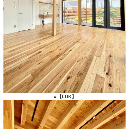
▲
【LDK】