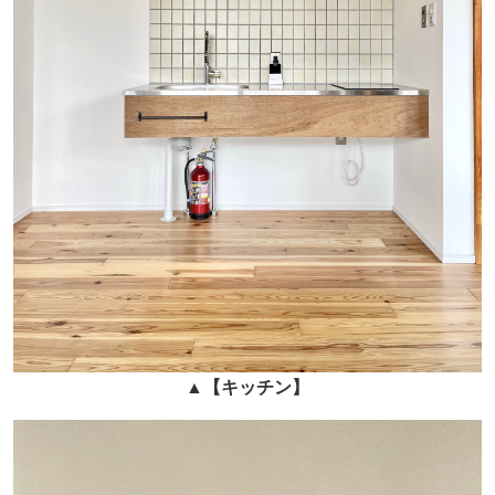
▲
【
キッチン
】