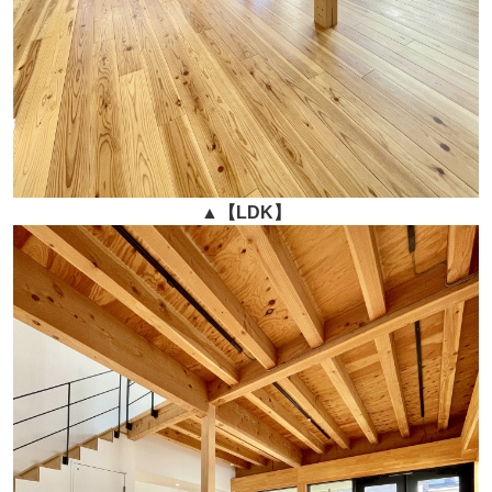
▲
【LDK】