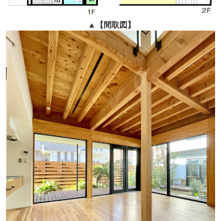
▲
【間取図】