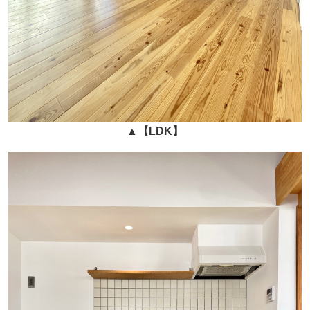
▲
【LDK】