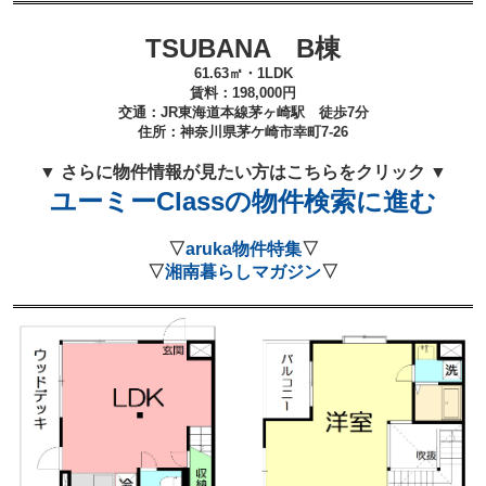
TSUBANA B棟
61.63
㎡・1LDK
賃料：
198,000
円
交通：JR東海道本線茅ヶ崎
駅 徒歩7分
住所：
神奈川県茅ケ崎市幸町7-26
▼ さらに物件情報が見たい方はこちらをクリック ▼
ユーミーClassの物件検索に進む
▽
aruka物件特集
▽
▽
湘南暮らしマガジン
▽