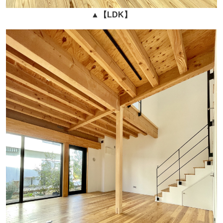
▲
【LDK】