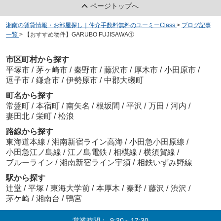
ページトップへ
湘南の賃貸情報・お部屋探し｜仲介手数料無料のユーミーClass
>
ブログ記事
一覧
>
【おすすめ物件】GARUBO FUJISAWA①
市区町村から探す
平塚市
/
茅ヶ崎市
/
秦野市
/
藤沢市
/
厚木市
/
小田原市
/
逗子市
/
鎌倉市
/
伊勢原市
/
中郡大磯町
町名から探す
常盤町
/
本宿町
/
南矢名
/
根坂間
/
平沢
/
万田
/
河内
/
妻田北
/
栄町
/
松浪
路線から探す
東海道本線
/
湘南新宿ライン高海
/
小田急小田原線
/
小田急江ノ島線
/
江ノ島電鉄
/
相模線
/
横須賀線
/
ブルーライン
/
湘南新宿ライン宇須
/
相鉄いずみ野線
駅から探す
辻堂
/
平塚
/
東海大学前
/
本厚木
/
秦野
/
藤沢
/
渋沢
/
茅ケ崎
/
湘南台
/
鴨宮
営業時間：
9:30～17:30