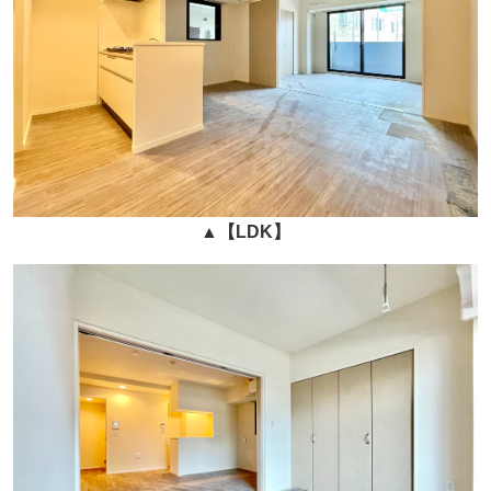
▲
【LDK】