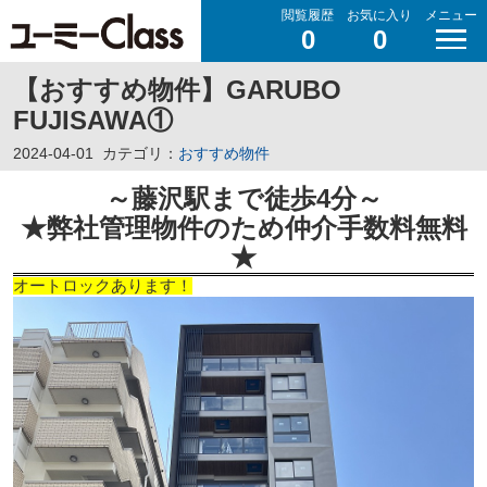
閲覧履歴
お気に入り
メニュー
0
0
【おすすめ物件】GARUBO
FUJISAWA①
2024-04-01
カテゴリ：
おすすめ物件
～藤沢駅まで徒歩4分～
★弊社管理物件のため仲介手数料無料
★
オートロックあります！