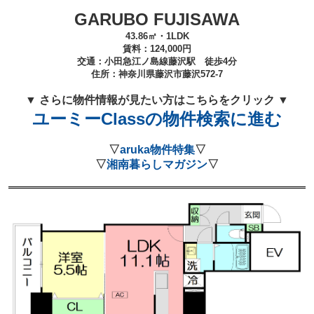
GARUBO FUJISAWA
43.86㎡・1LDK
賃料：
124,000
円
交通：小田急江ノ島線藤沢
駅 徒歩4分
住所：
神奈川県藤沢市藤沢572-7
▼ さらに物件情報が見たい方はこちらをクリック ▼
ユーミーClassの物件検索に進む
▽
aruka物件特集
▽
▽
湘南暮らしマガジン
▽