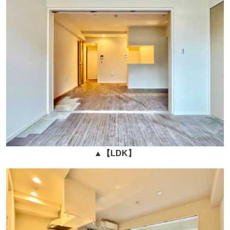
▲
【LDK】