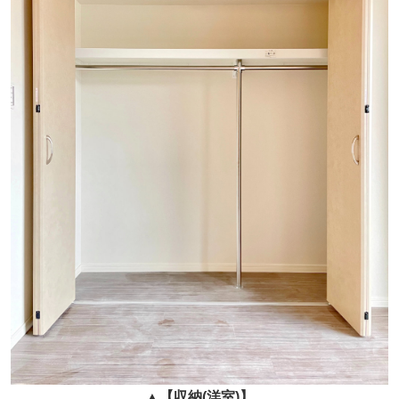
▲
【収納(洋室)】