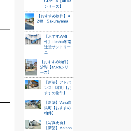
GRISJA【aruka
シリーズ】
【おすすめ物件】＃
248 Sakurayama
【おすすめ物
件】lifeship湘南
辻堂サントリー
ニ
【おすすめ物件】
汐彩【arukaシリ
ーズ】
【新築】アドバ
ンスTT本町【お
すすめ物件】
【新築】Varia白
浜町【おすすめ
物件】
【写真更新】
【新築】Maison