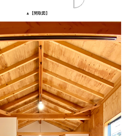
▲
【間取図】