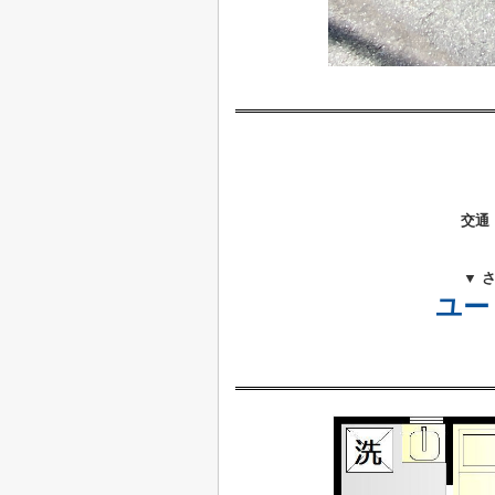
交通
▼ 
ユー