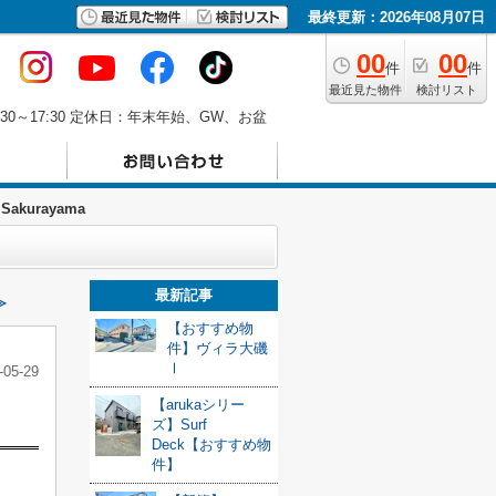
最終更新：2026年08月07日
00
00
件
件
最近見た物件
検討リスト
30～17:30 定休日：年末年始、GW、お盆
kurayama
最新記事
≫
【おすすめ物
件】ヴィラ大磯
Ⅰ
-05-29
【arukaシリー
ズ】Surf
Deck【おすすめ物
件】