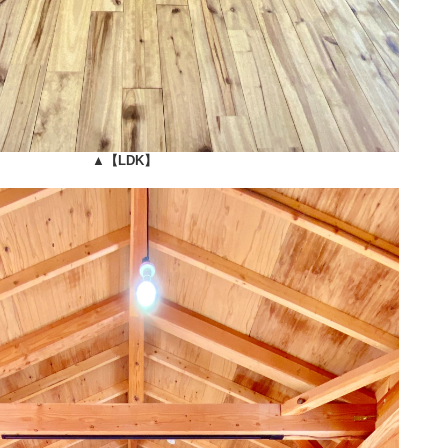
▲
【LDK】