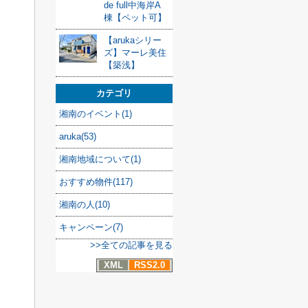
de full中海岸A
棟【ペット可】
【arukaシリー
ズ】マーレ美住
【築浅】
カテゴリ
湘南のイベント(1)
aruka(53)
湘南地域について(1)
おすすめ物件(117)
湘南の人(10)
キャンペーン(7)
>>全ての記事を見る
XML
RSS2.0