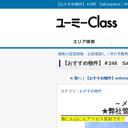
【おすすめ物件】＃248 Sakurayama｜
湘南の賃貸情報・お部屋探し｜仲介手数料無
【おすすめ物件】＃248 Sak
≪ 前へ｜【おすすめ物件】eufonia t
カテゴリ：
おすすめ物件
～
★弊社
海にも山にもアクセス良好です！