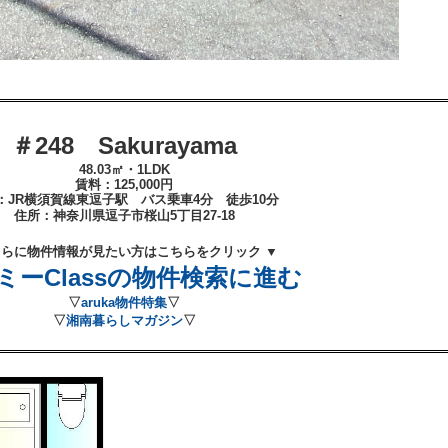
＃248 Sakurayama
48.03㎡・1LDK
賃料：125
,000
円
：JR横須賀線東逗子
駅 バス乗車4分 徒歩10
分
住所：
神奈川県逗子市桜山5丁目27-18
さらに物件情報が見たい方はこちらをクリック ▼
ミーClassの物件検索に進む
▽
aruka物件特集
▽
▽
湘南暮らしマガジン
▽