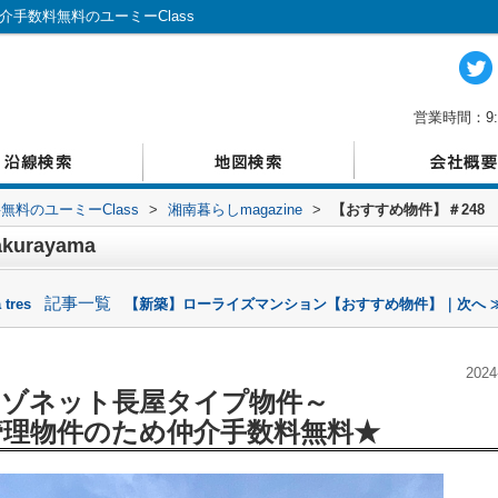
仲介手数料無料のユーミーClass
営業時間：9:
料のユーミーClass
>
湘南暮らしmagazine
>
【おすすめ物件】＃248 Sa
urayama
記事一覧
res
【新築】ローライズマンション【おすすめ物件】｜次へ 
2024
メゾネット長屋タイプ物件
～
管理物件のため仲介手数料無料★