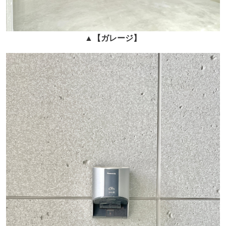
▲
【ガレージ
】