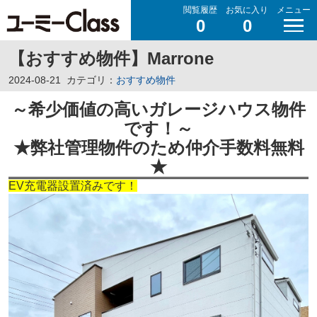
閲覧履歴
お気に入り
メニュー
0
0
【おすすめ物件】Marrone
2024-08-21
カテゴリ：
おすすめ物件
～希少価値の高いガレージハウス物件
です！
～
★弊社管理物件のため仲介手数料無料
★
EV充電器設置済みです！