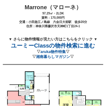
Marrone（マローネ）
97.29㎡・2LDK
賃料：170
,000
円
交通：小田急江ノ島線 六会日大前
駅 徒歩20
分
住所：
神奈川県藤沢市天神町1丁目24-1
▼ さらに物件情報が見たい方はこちらをクリック ▼
ユーミーClassの物件検索に進む
▽
aruka物件特集
▽
▽
湘南暮らしマガジン
▽