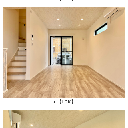
▲
【LDK】