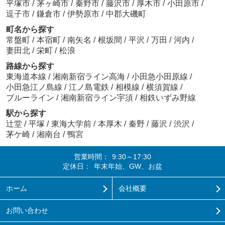
平塚市
/
茅ヶ崎市
/
秦野市
/
藤沢市
/
厚木市
/
小田原市
/
逗子市
/
鎌倉市
/
伊勢原市
/
中郡大磯町
町名から探す
常盤町
/
本宿町
/
南矢名
/
根坂間
/
平沢
/
万田
/
河内
/
妻田北
/
栄町
/
松浪
路線から探す
東海道本線
/
湘南新宿ライン高海
/
小田急小田原線
/
小田急江ノ島線
/
江ノ島電鉄
/
相模線
/
横須賀線
/
ブルーライン
/
湘南新宿ライン宇須
/
相鉄いずみ野線
駅から探す
辻堂
/
平塚
/
東海大学前
/
本厚木
/
秦野
/
藤沢
/
渋沢
/
茅ケ崎
/
湘南台
/
鴨宮
営業時間：
9:30～17:30
定休日：
年末年始、GW、お盆
ホーム
会社概要
お問い合わせ