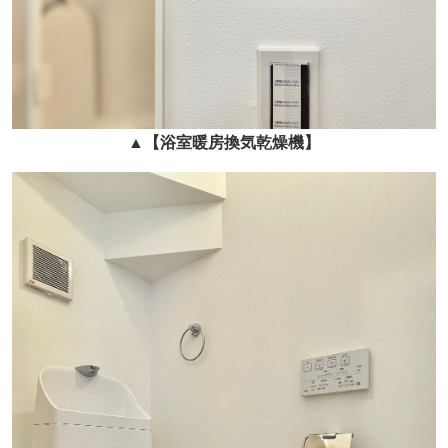
▲
【浴室暖房換気乾燥機
】