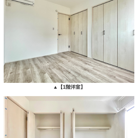
▲
【1階
洋室】