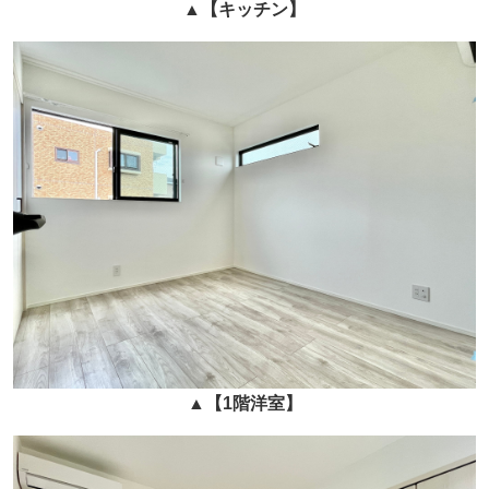
▲
【キッチン】
▲
【1階
洋室】