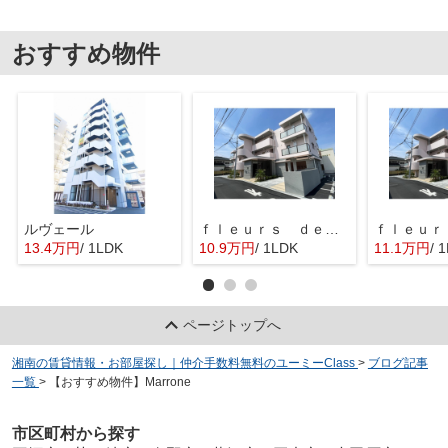
おすすめ物件
ルヴェール
ｆｌｅｕｒｓ ｄｅ ｃｅｒｉｓｉｅｒ
13.4万円
/ 1LDK
10.9万円
/ 1LDK
11.1万円
/ 
ページトップへ
湘南の賃貸情報・お部屋探し｜仲介手数料無料のユーミーClass
>
ブログ記事
一覧
>
【おすすめ物件】Marrone
市区町村から探す