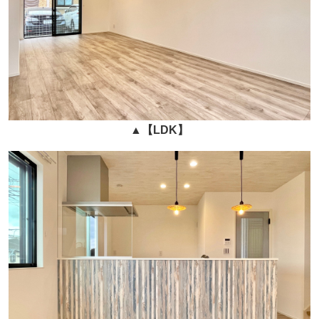
▲
【LDK】