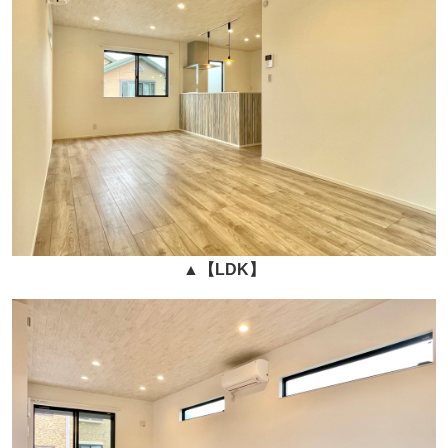
▲
【LDK】