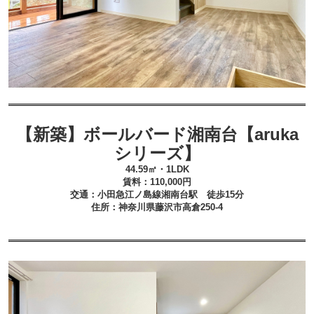
【新築】ボールバード湘南台【aruka
シリーズ】
44.59
㎡・1LDK
賃料：110
,000
円
交通：小田急江ノ島線湘南台
駅 徒歩15分
住所：神奈川
県藤沢市高倉250-4