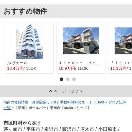
おすすめ物件
ルヴェール
ｆｌｅｕｒｓ ｄｅ ｃｅｒｉｓｉｅｒ
13.4万円
/ 1LDK
10.9万円
/ 1LDK
11.1万円
/ 
ページトップへ
湘南の賃貸情報・お部屋探し｜仲介手数料無料のユーミーClass
>
ブログ記事
一覧
>
【新築】ボールバード湘南台【arukaシリーズ】
市区町村から探す
茅ヶ崎市
/
平塚市
/
秦野市
/
藤沢市
/
厚木市
/
小田原市
/