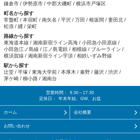
鎌倉市
/
伊勢原市
/
中郡大磯町
/
横浜市戸塚区
町名から探す
常盤町
/
本宿町
/
南矢名
/
平沢
/
万田
/
根坂間
/
妻田北
/
松浪
/
纒
/
栄町
路線から探す
東海道本線
/
湘南新宿ライン高海
/
小田急小田原線
/
小田急江ノ島線
/
江ノ島電鉄
/
相模線
/
ブルーライン
/
横須賀線
/
湘南新宿ライン宇須
/
相鉄いずみ野線
駅から探す
辻堂
/
平塚
/
東海大学前
/
本厚木
/
秦野
/
藤沢
/
渋沢
/
茅ケ崎
/
柳小路
/
湘南台
営業時間：
9:30～17:30
定休日：
年末年始、GW、お盆
ホーム
会社概要
お問い合わせ