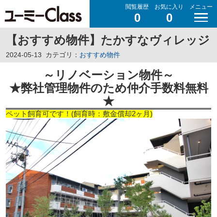
閲覧履歴
お気に入り
メニュー
0
0
【おすすめ物件】たかすなヴィレッジ
2024-05-13
カテゴリ：
おすすめ物件
～リノベーション物件
～
★弊社管理物件のため仲介手数料無料
★
ペット飼育可です！(飼育時：敷金償却2ヶ月)