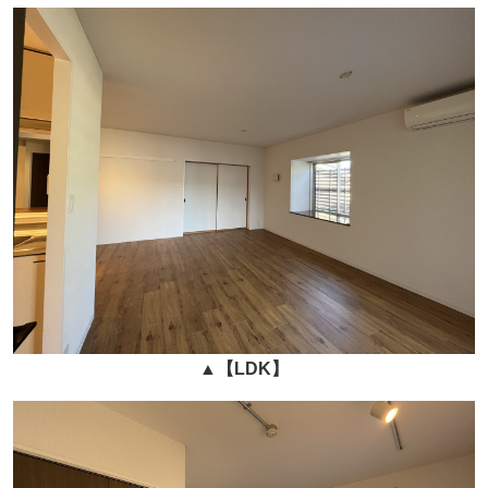
▲
【LDK】