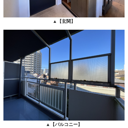
▲
【玄関】
▲
【バルコニー】