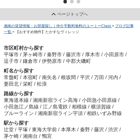
ページトップへ
湘南の賃貸情報・お部屋探し｜仲介手数料無料のユーミーClass
>
ブログ記事
一覧
>
【おすすめ物件】たかすなヴィレッジ
市区町村から探す
平塚市
/
茅ヶ崎市
/
秦野市
/
藤沢市
/
厚木市
/
小田原市
/
逗子市
/
鎌倉市
/
伊勢原市
/
中郡大磯町
町名から探す
常盤町
/
本宿町
/
南矢名
/
根坂間
/
平沢
/
万田
/
河内
/
妻田北
/
栄町
/
松浪
路線から探す
東海道本線
/
湘南新宿ライン高海
/
小田急小田原線
/
小田急江ノ島線
/
江ノ島電鉄
/
相模線
/
横須賀線
/
ブルーライン
/
湘南新宿ライン宇須
/
相鉄いずみ野線
駅から探す
辻堂
/
平塚
/
東海大学前
/
本厚木
/
秦野
/
藤沢
/
渋沢
/
茅ケ崎
/
湘南台
/
鴨宮