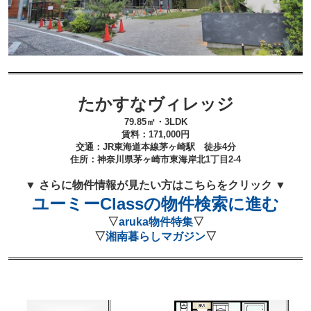
たかすなヴィレッジ
79.85㎡・3LDK
賃料：171
,000
円
交通：JR東海道本線茅ヶ崎
駅 徒歩4
分
住所：
神奈川県茅ヶ崎市東海岸北1丁目2-4
▼ さらに物件情報が見たい方はこちらをクリック ▼
ユーミーClassの物件検索に進む
▽
aruka物件特集
▽
▽
湘南暮らしマガジン
▽