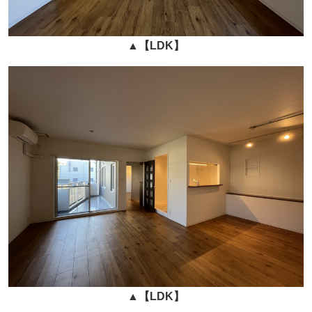
▲
【LDK】
▲
【LDK】