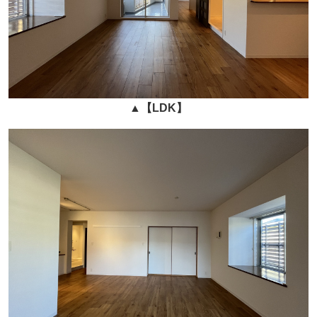
▲
【LDK】