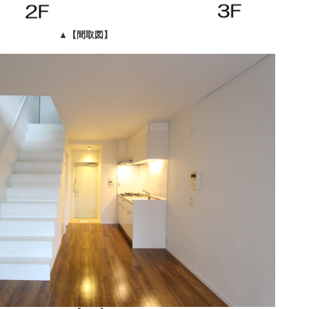
▲
【間取図】