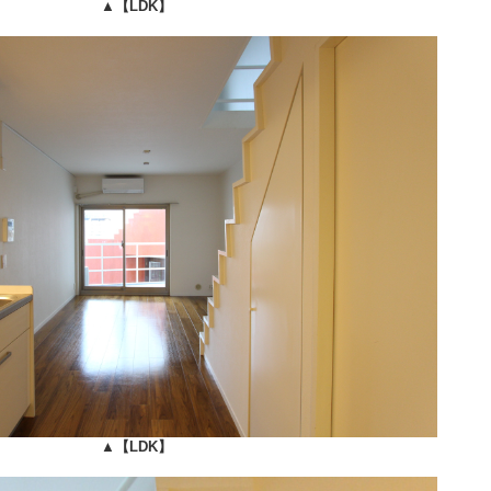
▲
【LDK】
▲
【LDK】