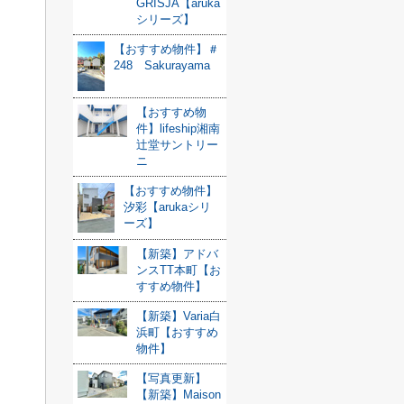
GRISJA【aruka
シリーズ】
【おすすめ物件】＃
248 Sakurayama
【おすすめ物
件】lifeship湘南
辻堂サントリー
ニ
【おすすめ物件】
汐彩【arukaシリ
ーズ】
【新築】アドバ
ンスTT本町【お
すすめ物件】
【新築】Varia白
浜町【おすすめ
物件】
【写真更新】
【新築】Maison