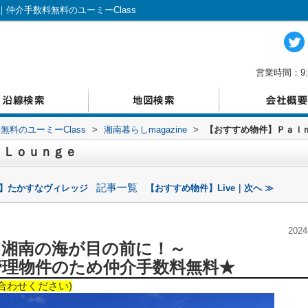
仲介手数料無料のユーミーClass
営業時間：9:
料のユーミーClass
>
湘南暮らしmagazine
>
【おすすめ物件】Ｐａｌ
 Ｌｏｕｎｇｅ
記事一覧
件】たかすなヴィレッジ
【おすすめ物件】Live｜次へ ≫
2024
～湘南の海が目の前に！
～
管理物件のため仲介手数料無料★
合わせください)