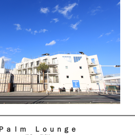
Ｐａｌｍ Ｌｏｕｎｇｅ