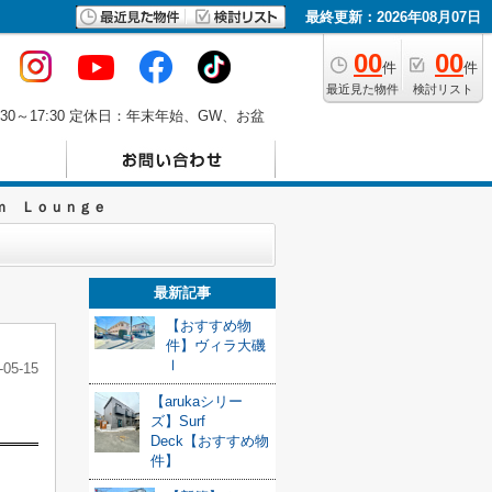
最終更新：2026年08月07日
00
00
件
件
最近見た物件
検討リスト
30～17:30 定休日：年末年始、GW、お盆
ｍ Ｌｏｕｎｇｅ
最新記事
【おすすめ物
件】ヴィラ大磯
Ⅰ
-05-15
【arukaシリー
ズ】Surf
Deck【おすすめ物
件】