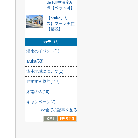
de full中海岸A
棟【ペット可】
【arukaシリー
ズ】マーレ美住
【築浅】
カテゴリ
湘南のイベント(1)
aruka(53)
湘南地域について(1)
おすすめ物件(117)
湘南の人(10)
キャンペーン(7)
>>全ての記事を見る
XML
RSS2.0