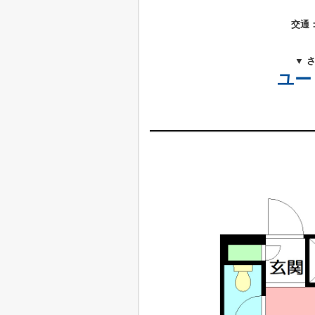
交通
▼ 
ユー