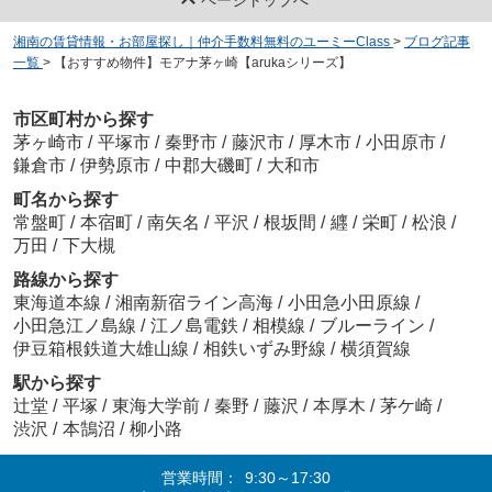
湘南の賃貸情報・お部屋探し｜仲介手数料無料のユーミーClass
>
ブログ記事
一覧
>
【おすすめ物件】モアナ茅ヶ崎【arukaシリーズ】
市区町村から探す
茅ヶ崎市
/
平塚市
/
秦野市
/
藤沢市
/
厚木市
/
小田原市
/
鎌倉市
/
伊勢原市
/
中郡大磯町
/
大和市
町名から探す
常盤町
/
本宿町
/
南矢名
/
平沢
/
根坂間
/
纒
/
栄町
/
松浪
/
万田
/
下大槻
路線から探す
東海道本線
/
湘南新宿ライン高海
/
小田急小田原線
/
小田急江ノ島線
/
江ノ島電鉄
/
相模線
/
ブルーライン
/
伊豆箱根鉄道大雄山線
/
相鉄いずみ野線
/
横須賀線
駅から探す
辻堂
/
平塚
/
東海大学前
/
秦野
/
藤沢
/
本厚木
/
茅ケ崎
/
渋沢
/
本鵠沼
/
柳小路
営業時間：
9:30～17:30