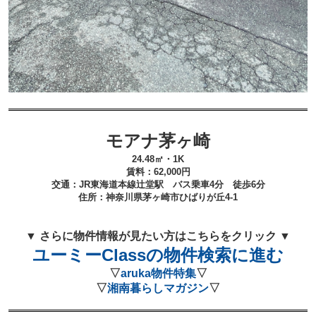
モアナ茅ヶ崎
24.48㎡・1K
賃料：62
,000
円
交通：JR東海道本線辻堂
駅 バス乗車4分 徒歩6
分
住所：
神奈川県茅ヶ崎市ひばりが丘4-1
▼ さらに物件情報が見たい方はこちらをクリック ▼
ユーミーClassの物件検索に進む
▽
aruka物件特集
▽
▽
湘南暮らしマガジン
▽