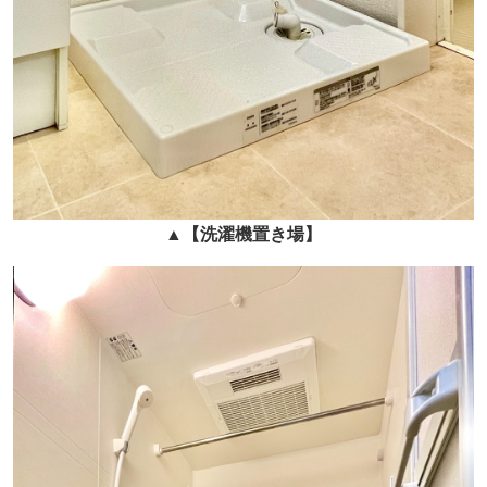
▲
【洗濯機置き場
】