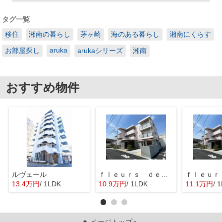
タグ一覧
移住
湘南の暮らし
茅ヶ崎
海のある暮らし
湘南にくらす
aruka
お部屋探し
arukaシリーズ
湘南
おすすめ物件
ルヴェール
ｆｌｅｕｒｓ ｄｅ ｃｅｒｉｓｉｅｒ
13.4万円
/ 1LDK
10.9万円
/ 1LDK
11.1万円
/ 
ページトップへ