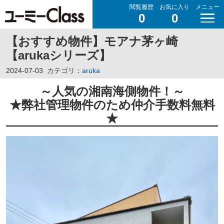
閲覧履歴
お気に入り
メニュー
0
0
【おすすめ物件】モアナ茅ヶ崎
【arukaシリーズ】
2024-07-03
カテゴリ：
aruka
～人気の湘南海側物件！
～
★弊社管理物件のため仲介手数料無料
★