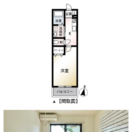
▲
【間取図】