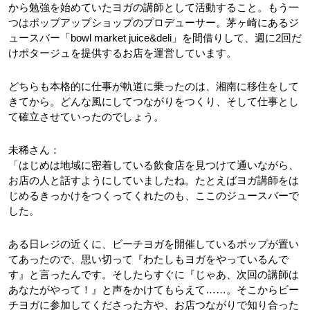
から勉強を始めていたヨガの講師として活動すること。もう一
つはポップアップショップのプロデューサー。茅ヶ崎にあるジ
ュースバー「bowl market juice&deli」を間借りして、週に2回だ
けポタージュを提供するお店を運営しています。
どちらも本格的に仕事が軌道に乗ったのは、湘南に移住をして
きてから。どんな風にしてつながりをつくり、そして仕事とし
て確立させていったのでしょう。
未稀さん：
「はじめは地域に密着している飲食店を見つけて通いながら、
お店の人と話すようにしていましたね。たとえばヨガ講師をは
じめるきっかけをつくってくれたのも、ここのジュースバーで
した。
ある日レジの近くに、ビーチヨガを開催しているポップが置い
てあったので、思い切って『わたしもヨガをやっ
ているんで
す』と言ったんです。そしたらすぐに『じゃあ、次回の講師は
あなたがやって！』と声をかけてもらえて……。そこからビー
チヨガに参加してくださった方や、お店つながりで知り合った