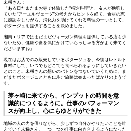
未稀さん：
「ある日たまたまお寺で体験した”精進料理”と、友人が勉強し
ていた”アーユルヴェーダ”の考えからヒントを経て、食材の恵
に感謝をしながら、消化力を助けてくれる料理の一つとして、
ポタージュを提供することを決めました。
湘南エリアではまだまだヴィーガン料理を提供している店も少
ないため、健康や食を気にかけていらっしゃる方がよく来てく
ださいますね」
現在はお店でのみ販売しているポタージュを、今後はレトルト
食材にして、いつでもどこでも食べられるようにしていきたい
とのこと。未稀さんの想いのバトンをつないでいくために、ま
だまだポタージュとともに歩む旅路は始まったばかりのようで
す。
茅ヶ崎に来てから、インプットの時間を意
識的につくるように。仕事のパフォーマン
スが向上し、心にもゆとりができた
地域の人の力を借りながら、少しずつ自分がやりたいことを叶
えていく未稀さん。一つ一つの仕事に向き合えるようになった