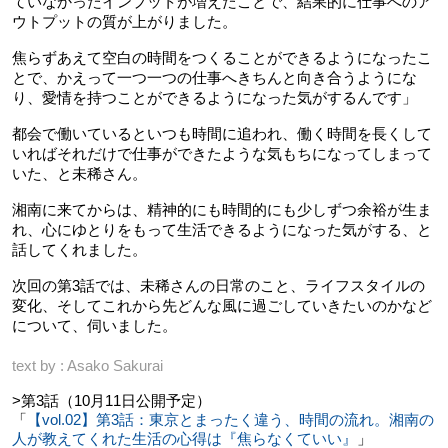
ていなかったインプットが増えたことで、結果的に仕事へのア
ウトプットの質が上がりました。
焦らずあえて空白の時間をつくることができるようになったこ
とで、かえって一つ一つの仕事へきちんと向き合うようにな
り、愛情を持つことができるようになった気がするんです」
都会で働いているといつも時間に追われ、働く時間を長くして
いればそれだけで仕事ができたような気もちになってしまって
いた、と未稀さん。
湘南に来てからは、精神的にも時間的にも少しずつ余裕が生ま
れ、心にゆとりをもって生活できるようになった気がする、と
話してくれました。
次回の第3話では、未稀さんの日常のこと、ライフスタイルの
変化、そしてこれから先どんな風に過ごしていきたいのかなど
について、伺いました。
text by : Asako Sakurai
>第3話（10月11日公開予定）
「
【vol.02】第3話：東京とまったく違う、時間の流れ。湘南の
人が教えてくれた生活の心得は『焦らなくていい』
」