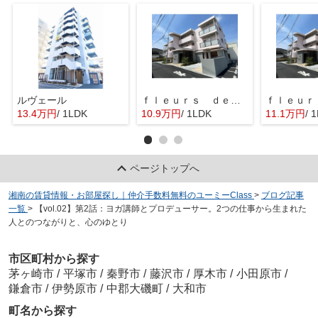
ルヴェール
ｆｌｅｕｒｓ ｄｅ ｃｅｒｉｓｉｅｒ
13.4万円
/ 1LDK
10.9万円
/ 1LDK
11.1万円
/ 
ページトップへ
湘南の賃貸情報・お部屋探し｜仲介手数料無料のユーミーClass
>
ブログ記事
一覧
>
【vol.02】第2話：ヨガ講師とプロデューサー。2つの仕事から生まれた
人とのつながりと、心のゆとり
市区町村から探す
茅ヶ崎市
/
平塚市
/
秦野市
/
藤沢市
/
厚木市
/
小田原市
/
鎌倉市
/
伊勢原市
/
中郡大磯町
/
大和市
町名から探す