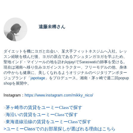
遠藤未稀さん
ダイエットを機にヨガと出会い、某大手フィットネスジムへ入社。レッ
スン経験を積んだ後、ヨガの原点であるアシュタンガヨガを学ぶため、
聖地インド・マイソールの地を訪れkpjayiでSaraswatiの師事を受ける。
現在は湘南へ移り住みヨガインストラクター、フリーモデルの他、身体
の中からも健康に、美しくなれるようオリジナルのベジタリアンポター
ジュブランド「
japotage
」をプロデュース。湘南・茅ヶ崎で週二回popup
shopを展開中。
Instagram：
https://www.instagram.com/mikky_nico/
茅ヶ崎市の賃貸をユーミーClassで探す
>
海沿いの賃貸をユーミーClassで探す
>
東海道線沿線の賃貸をユーミーClassで探す
>
>
ユーミーClassでのお部屋探しが選ばれる理由はこちら