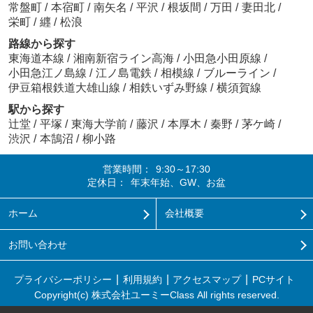
常盤町
/
本宿町
/
南矢名
/
平沢
/
根坂間
/
万田
/
妻田北
/
栄町
/
纒
/
松浪
路線から探す
東海道本線
/
湘南新宿ライン高海
/
小田急小田原線
/
小田急江ノ島線
/
江ノ島電鉄
/
相模線
/
ブルーライン
/
伊豆箱根鉄道大雄山線
/
相鉄いずみ野線
/
横須賀線
駅から探す
辻堂
/
平塚
/
東海大学前
/
藤沢
/
本厚木
/
秦野
/
茅ケ崎
/
渋沢
/
本鵠沼
/
柳小路
営業時間：
9:30～17:30
定休日：
年末年始、GW、お盆
ホーム
会社概要
お問い合わせ
プライバシーポリシー
利用規約
アクセスマップ
PCサイト
Copyright(c) 株式会社ユーミーClass All rights reserved.