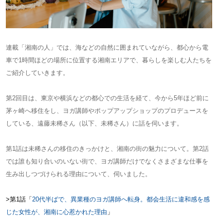
連載「湘南の人」では、海などの自然に囲まれていながら、都心から電
車で1時間ほどの場所に位置する湘南エリアで、暮らしを楽しむ人たちを
ご紹介していきます。
第2回目は、東京や横浜などの都心での生活を経て、今から5年ほど前に
茅ヶ崎へ移住をし、ヨガ講師やポップアップショップのプロデュースを
している、遠藤未稀さん（以下、未稀さん）に話を伺います。
第1話は未稀さんの移住のきっかけと、湘南の街の魅力について。第2話
では誰も知り合いのいない街で、ヨガ講師だけでなくさまざまな仕事を
生み出しつづけられる理由について、伺いました。
>第1話「
20代半ばで、異業種のヨガ講師へ転身。都会生活に違和感を感
じた女性が、湘南に心惹かれた理由
」