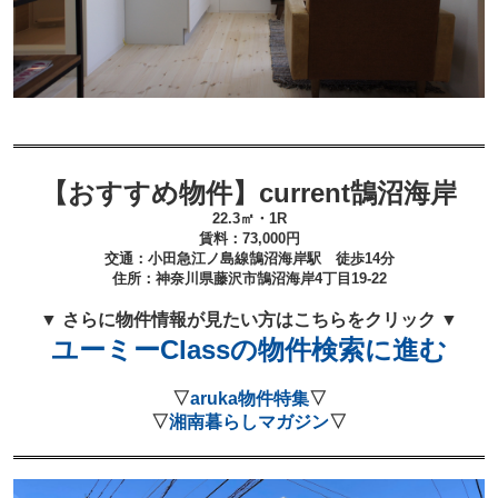
【おすすめ物件】current鵠沼海岸
22.3㎡・1R
賃料：73,000円
交通：小田急江ノ島線鵠沼海岸駅 徒歩14分
住所：神奈川県藤沢市鵠沼海岸4丁目19-22
▼ さらに物件情報が見たい方はこちらをクリック ▼
ユーミーClassの物件検索に進む
▽
aruka物件特集
▽
▽
湘南暮らしマガジン
▽