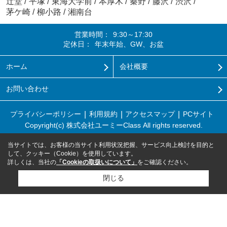
辻堂
/
平塚
/
東海大学前
/
本厚木
/
秦野
/
藤沢
/
渋沢
/
茅ケ崎
/
柳小路
/
湘南台
営業時間：
9:30～17:30
定休日：
年末年始、GW、お盆
ホーム
会社概要
お問い合わせ
プライバシーポリシー
利用規約
アクセスマップ
PCサイト
Copyright(c) 株式会社ユーミーClass All rights reserved.
当サイトでは、お客様の当サイト利用状況把握、サービス向上検討を目的と
して、クッキー（Cookie）を使用しています。
詳しくは、当社の
「Cookieの取扱いについて」
をご確認ください。
閉じる