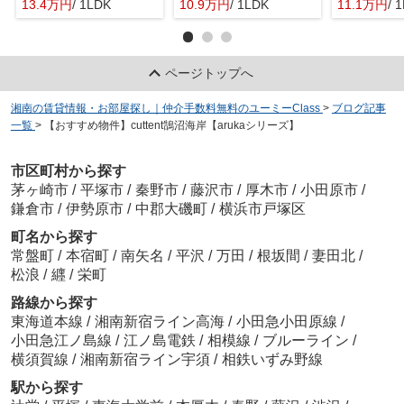
13.4万円
/ 1LDK
10.9万円
/ 1LDK
11.1万円
/ 
ページトップへ
湘南の賃貸情報・お部屋探し｜仲介手数料無料のユーミーClass
>
ブログ記事
一覧
>
【おすすめ物件】cuttent鵠沼海岸【arukaシリーズ】
市区町村から探す
茅ヶ崎市
/
平塚市
/
秦野市
/
藤沢市
/
厚木市
/
小田原市
/
鎌倉市
/
伊勢原市
/
中郡大磯町
/
横浜市戸塚区
町名から探す
常盤町
/
本宿町
/
南矢名
/
平沢
/
万田
/
根坂間
/
妻田北
/
松浪
/
纒
/
栄町
路線から探す
東海道本線
/
湘南新宿ライン高海
/
小田急小田原線
/
小田急江ノ島線
/
江ノ島電鉄
/
相模線
/
ブルーライン
/
横須賀線
/
湘南新宿ライン宇須
/
相鉄いずみ野線
駅から探す