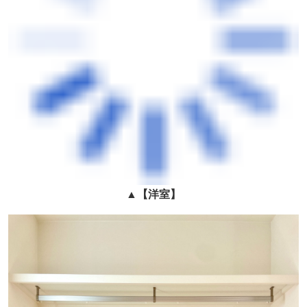
▲
【
洋室
】