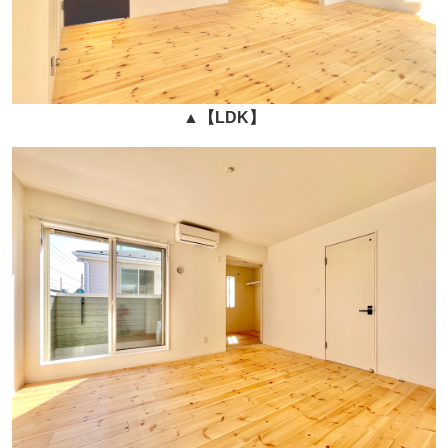
▲
【LDK】