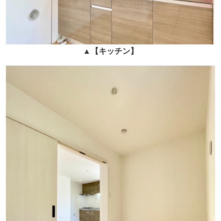
▲
【
キッチン
】