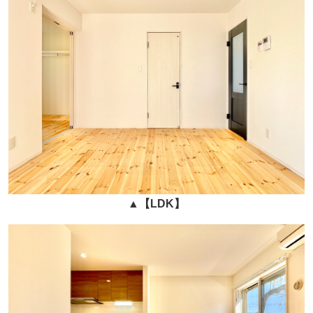
▲
【LDK】