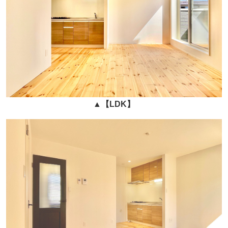
▲
【LDK】