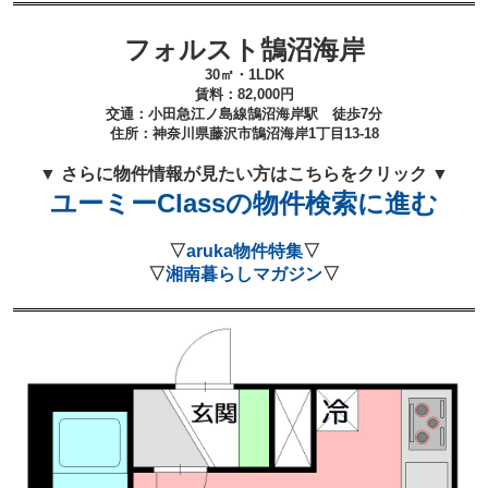
フォルスト鵠沼海岸
30
㎡・1LDK
賃料：
82,000
円
交通：小田急江ノ島線鵠沼海岸
駅 徒歩7分
住所：
神奈川県藤沢市鵠沼海岸1丁目13-18
▼ さらに物件情報が見たい方はこちらをクリック ▼
ユーミーClassの物件検索に進む
▽
aruka物件特集
▽
▽
湘南暮らしマガジン
▽