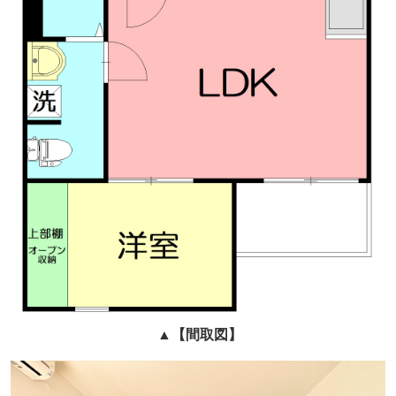
▲
【間取図】