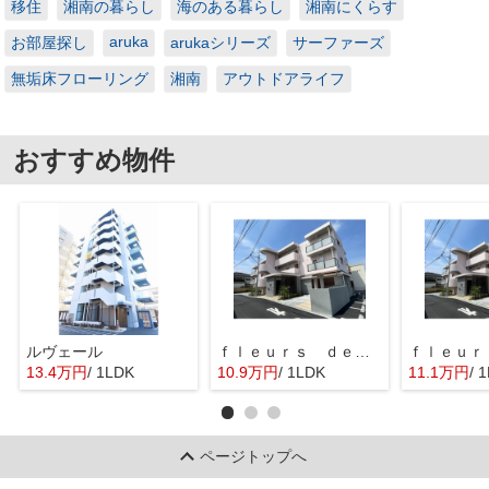
移住
湘南の暮らし
海のある暮らし
湘南にくらす
aruka
お部屋探し
arukaシリーズ
サーファーズ
無垢床フローリング
湘南
アウトドアライフ
おすすめ物件
ルヴェール
ｆｌｅｕｒｓ ｄｅ ｃｅｒｉｓｉｅｒ
13.4万円
/ 1LDK
10.9万円
/ 1LDK
11.1万円
/ 
ページトップへ