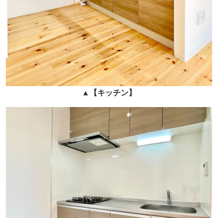
▲
【
キッチン
】