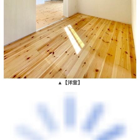
▲
【
洋室
】