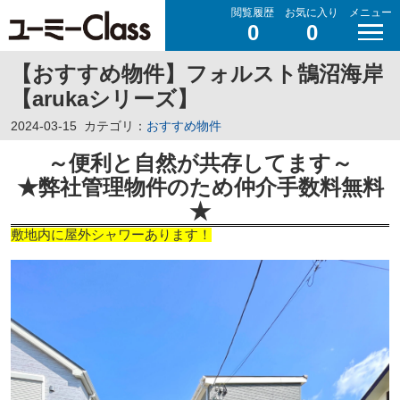
閲覧履歴
お気に入り
メニュー
0
0
【おすすめ物件】フォルスト鵠沼海岸
【arukaシリーズ】
2024-03-15
カテゴリ：
おすすめ物件
～便利と自然が共存してます～
★弊社管理物件のため仲介手数料無料
★
敷地内に屋外シャワーあります！