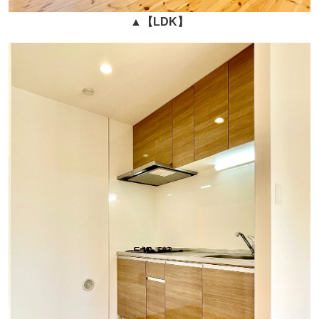
▲
【LDK】