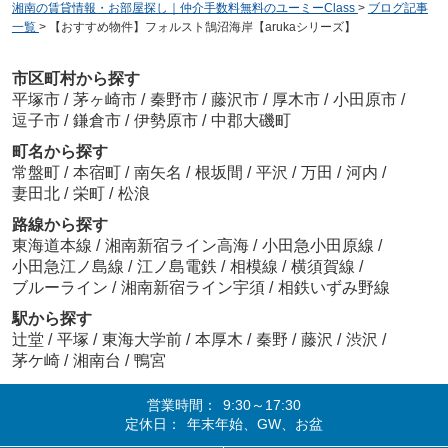
湘南の賃貸情報・お部屋探し｜仲介手数料無料のユーミーClass
>
ブログ記事
一覧
>
【おすすめ物件】フォルスト鵠沼海岸【arukaシリーズ】
市区町村から探す
平塚市
/
茅ヶ崎市
/
秦野市
/
藤沢市
/
厚木市
/
小田原市
/
逗子市
/
鎌倉市
/
伊勢原市
/
中郡大磯町
町名から探す
常盤町
/
本宿町
/
南矢名
/
根坂間
/
平沢
/
万田
/
河内
/
妻田北
/
栄町
/
松浪
路線から探す
東海道本線
/
湘南新宿ライン高海
/
小田急小田原線
/
小田急江ノ島線
/
江ノ島電鉄
/
相模線
/
横須賀線
/
ブルーライン
/
湘南新宿ライン宇須
/
相鉄いずみ野線
駅から探す
辻堂
/
平塚
/
東海大学前
/
本厚木
/
秦野
/
藤沢
/
渋沢
/
茅ケ崎
/
湘南台
/
鴨宮
営業時間：
9:30～17:30
定休日：
年末年始、GW、お盆