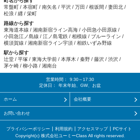
町名から探す
常盤町
/
本宿町
/
南矢名
/
平沢
/
万田
/
根坂間
/
妻田北
/
松浪
/
纒
/
栄町
路線から探す
東海道本線
/
湘南新宿ライン高海
/
小田急小田原線
/
小田急江ノ島線
/
江ノ島電鉄
/
相模線
/
ブルーライン
/
横須賀線
/
湘南新宿ライン宇須
/
相鉄いずみ野線
駅から探す
辻堂
/
平塚
/
東海大学前
/
本厚木
/
秦野
/
藤沢
/
渋沢
/
茅ケ崎
/
柳小路
/
湘南台
営業時間：
9:30～17:30
定休日：
年末年始、GW、お盆
ホーム
会社概要
お問い合わせ
プライバシーポリシー
利用規約
アクセスマップ
PCサイト
Copyright(c) 株式会社ユーミーClass All rights reserved.