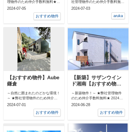
理物件のため仲介手数料無料★
社管理物件のため仲介手数料無料
&...
★ ...
2024-07-05
2024-07-03
aruka
おすすめ物件
【おすすめ物件】Aube
【新築】サザンウイン
鎌倉
ド湘南【おすすめ物
件】
～自然に囲まれたのどかな環境！
～新築物件！～ ★弊社管理物件
～ ★弊社管理物件のため仲介手
のため仲介手数料無料★ 2024年9
数料無料★ ペット可物件です...
月1日入居開始予定（2...
2024-07-01
2024-06-28
おすすめ物件
おすすめ物件