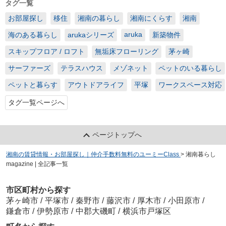
タグ一覧
お部屋探し
移住
湘南の暮らし
湘南にくらす
湘南
aruka
海のある暮らし
arukaシリーズ
新築物件
スキップフロア / ロフト
無垢床フローリング
茅ヶ崎
サーファーズ
テラスハウス
メゾネット
ペットのいる暮らし
ペットと暮らす
アウトドアライフ
平塚
ワークスペース対応
タグ一覧ページへ
ページトップへ
湘南の賃貸情報・お部屋探し｜仲介手数料無料のユーミーClass
>
湘南暮らし
magazine | 全記事一覧
市区町村から探す
茅ヶ崎市
/
平塚市
/
秦野市
/
藤沢市
/
厚木市
/
小田原市
/
鎌倉市
/
伊勢原市
/
中郡大磯町
/
横浜市戸塚区