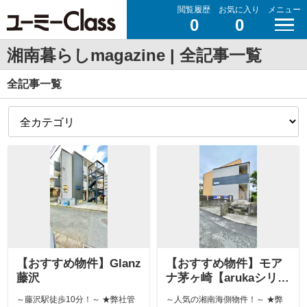
閲覧履歴
お気に入り
メニュー
0
0
湘南暮らしmagazine | 全記事一覧
全記事一覧
【おすすめ物件】Glanz
【おすすめ物件】モア
藤沢
ナ茅ヶ崎【arukaシリー
ズ】
～藤沢駅徒歩10分！～ ★弊社管
～人気の湘南海側物件！～ ★弊