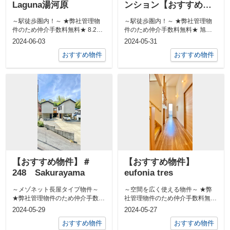
Laguna湯河原
ンション【おすすめ物
件】
～駅徒歩圏内！～ ★弊社管理物
～駅徒歩圏内！～ ★弊社管理物
件のため仲介手数料無料★ 8.2帖
件のため仲介手数料無料★ 旭化
の広い洋室です！ &n...
成施工の物件です！ &nb...
2024-06-03
2024-05-31
おすすめ物件
おすすめ物件
【おすすめ物件】＃
【おすすめ物件】
248 Sakurayama
eufonia tres
～メゾネット長屋タイプ物件～
～空間を広く使える物件～ ★弊
★弊社管理物件のため仲介手数料
社管理物件のため仲介手数料無料
無料★ 海にも山にもアクセス...
★ 収納は小屋裏収納です！&...
2024-05-29
2024-05-27
おすすめ物件
おすすめ物件