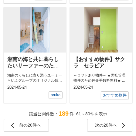
湘南の海と共に暮らし
【おすすめ物件】サク
たいサーファーのため
ラ セラピア
のこだわりルーム
湘南のくらしに寄り添うユーミー
～ロフトあり物件～ ★弊社管理
―Surf Deck （サーフ
らいふグループのオリジナル賃貸
物件のため仲介手数料無料★ 収
デック）ーaruka057
住宅「aruka」シリーズに、新た
納はウォークインクローゼット...
2024-05-24
2024-05-24
な仲間...
aruka
おすすめ物件
189
該当公開件数：
件
61～80
件を表示
前の20件へ
次の20件へ