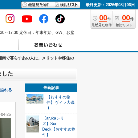
最終更新：2026年08月06日
00
00
件
件
最近見た物件
検討リスト
30～17:30 定休日：年末年始、GW、お盆
湘南で暮らすあの人に、メリットや移住の
ました
最新記事
溢れる
【おすすめ物
件】ヴィラ大磯
Ⅰ
-04-26
【arukaシリー
ズ】Surf
Deck【おすすめ物
件】