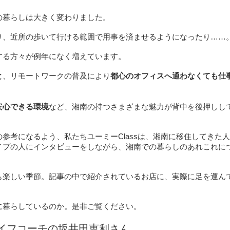
の暮らしは大きく変わりました。
り、近所の歩いて行ける範囲で用事を済ませるようになったり……
する方々が例年になく増えています。
と
、リモートワークの普及により
都心のオフィスへ通わなくても仕
。
安心できる環境
など、湘南の持つさまざまな魅力が背中を後押しし
参考になるよう、私たちユーミーClassは、湘南に移住してきた
イプの人にインタビューをしながら、湘南での暮らしのあれこれに
も楽しい季節。記事の中で紹介されているお店に、実際に足を運ん
に暮らしているのか。是非ご覧ください。
＆ライフコーチの坂井田恵利さん