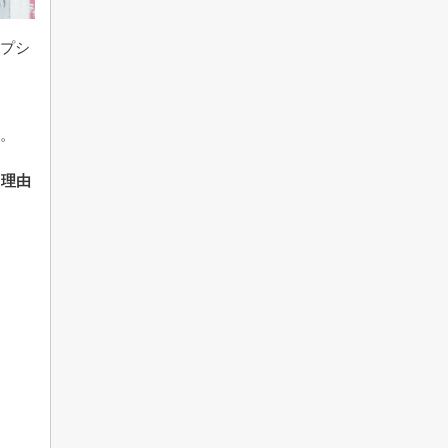
ップシ
た。
た理由