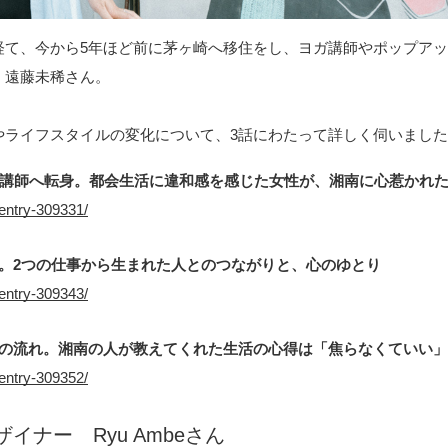
経て、今から5年ほど前に茅ヶ崎へ移住をし、ヨガ講師やポップア
、遠藤未稀さん。
やライフスタイルの変化について、3話にわたって詳しく伺いまし
ガ講師へ転身。都会生活に違和感を感じた女性が、湘南に心惹かれ
entry-309331/
。2つの仕事から生まれた人とのつながりと、心のゆとり
entry-309343/
間の流れ。湘南の人が教えてくれた生活の心得は「焦らなくていい」
entry-309352/
ザイナー Ryu Ambeさん