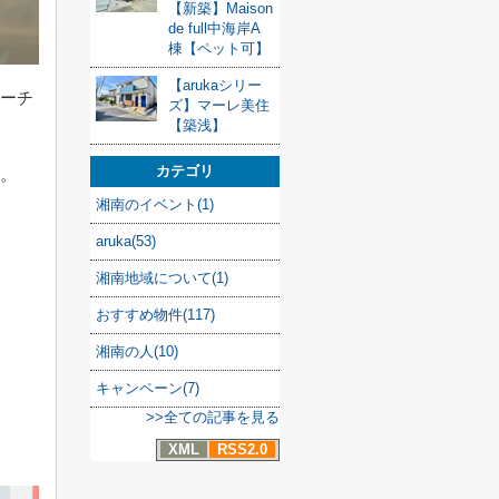
【新築】Maison
de full中海岸A
棟【ペット可】
【arukaシリー
コーチ
ズ】マーレ美住
【築浅】
カテゴリ
た。
湘南のイベント(1)
aruka(53)
湘南地域について(1)
おすすめ物件(117)
湘南の人(10)
キャンペーン(7)
>>全ての記事を見る
XML
RSS2.0