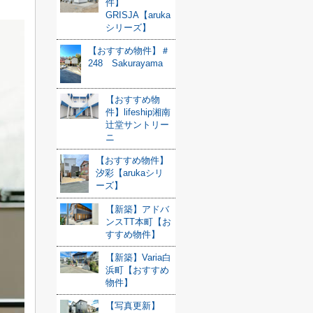
件】
GRISJA【aruka
シリーズ】
【おすすめ物件】＃
248 Sakurayama
【おすすめ物
件】lifeship湘南
辻堂サントリー
ニ
【おすすめ物件】
汐彩【arukaシリ
ーズ】
【新築】アドバ
ンスTT本町【お
すすめ物件】
【新築】Varia白
浜町【おすすめ
物件】
【写真更新】