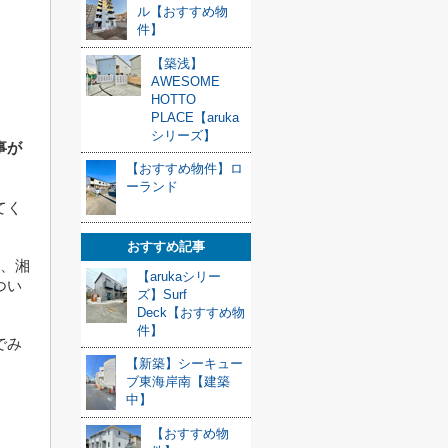
ル【おすすめ物
件】
【築浅】
。
AWESOME
HOTTO
PLACE【aruka
シリーズ】
事が
【おすすめ物件】ロ
ーランド
てく
おすすめ記事
人、湘
【arukaシリー
つい
ズ】Surf
Deck【おすすめ物
件】
でみ
【新築】シーキュー
ブ東海岸南【建築
中】
【おすすめ物